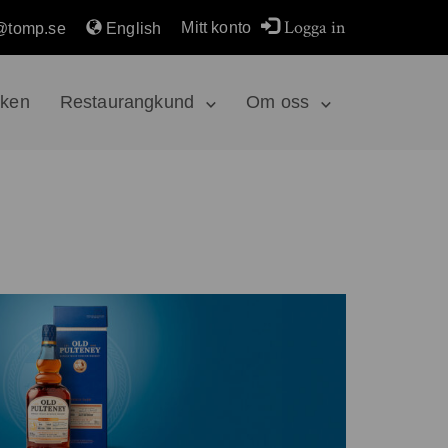
Logga in
Mitt konto
@tomp.se
English
rken
Restaurangkund
Om oss