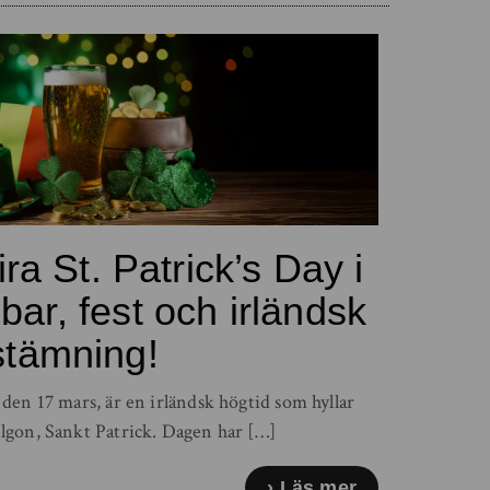
ra St. Patrick’s Day i
bar, fest och irländsk
stämning!
s den 17 mars, är en irländsk högtid som hyllar
lgon, Sankt Patrick. Dagen har […]
Läs mer