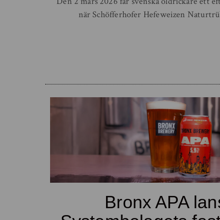
Den 2 mars 2026 får svenska öldrickare ett efte
när Schöfferhofer Hefeweizen Naturtrüb
Bronx APA lan