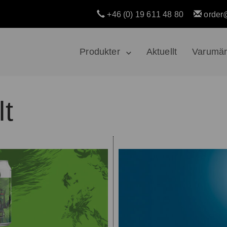
+46 (0) 19 611 48 80
order
Produkter
Aktuellt
Varumä
lt