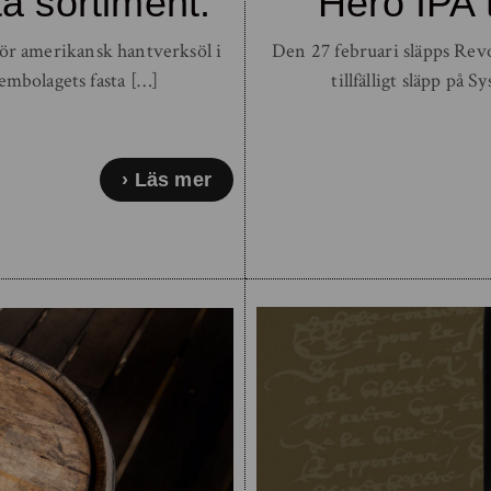
a sortiment.
Hero IPA 
ör amerikansk hantverksöl i
Den 27 februari släpps Rev
embolagets fasta […]
tillfälligt släpp på 
Läs mer