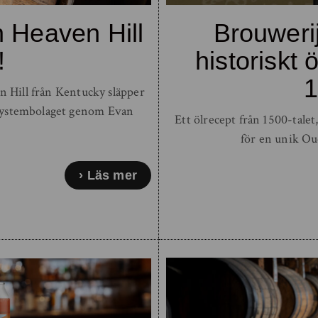
 Heaven Hill
Brouwerij
!
historiskt 
1
 Hill från Kentucky släpper
å Systembolaget genom Evan
Ett ölrecept från 1500-talet
för en unik Ou
Läs mer