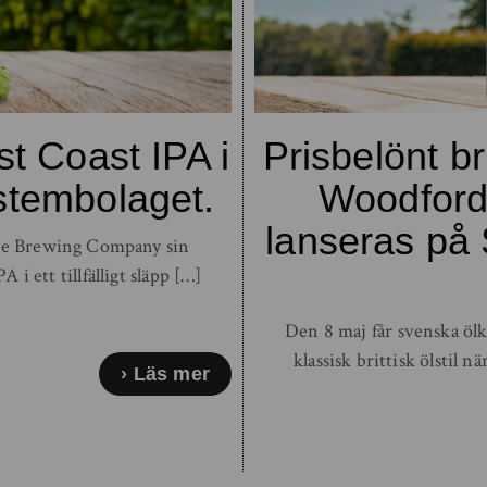
 Coast IPA i
Prisbelönt bri
Systembolaget.
Woodford
lanseras på
ce Brewing Company sin
 ett tillfälligt släpp […]
Den 8 maj får svenska öl
klassisk brittisk ölstil
Läs mer