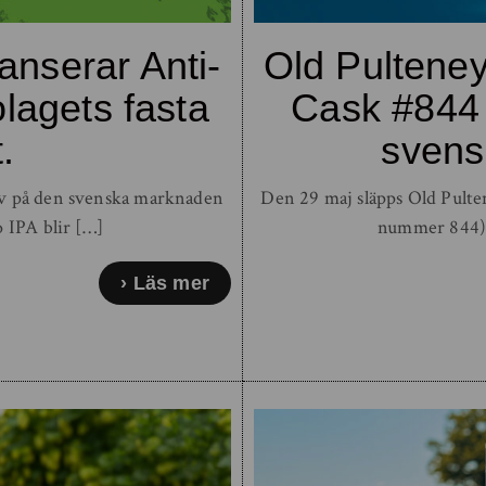
anserar Anti-
Old Pulteney
lagets fasta
Cask #844 
.
svens
liv på den svenska marknaden
Den 29 maj släpps Old Pulte
 IPA blir […]
nummer 844) 
Läs mer