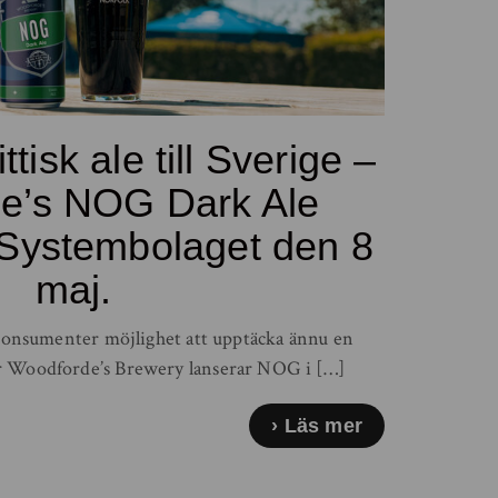
ttisk ale till Sverige –
e’s NOG Dark Ale
 Systembolaget den 8
maj.
konsumenter möjlighet att upptäcka ännu en
 när Woodforde’s Brewery lanserar NOG i […]
Läs mer