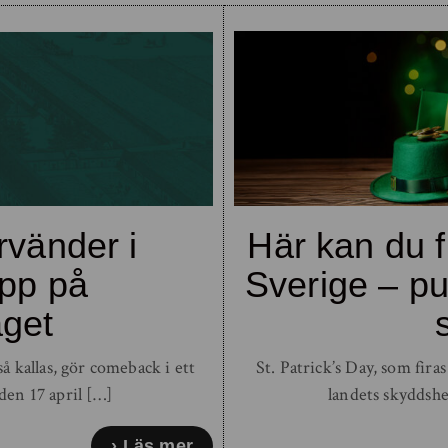
rvänder i
Här kan du fi
äpp på
Sverige – pu
get
 kallas, gör comeback i ett
St. Patrick’s Day, som fira
den 17 april […]
landets skyddshe
Läs mer