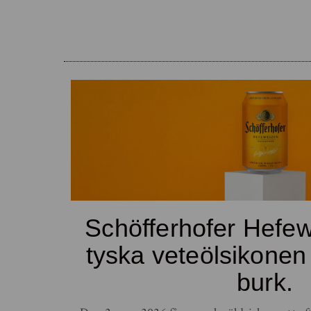
Schöfferhofer Hefe
tyska veteölsikonen
burk.