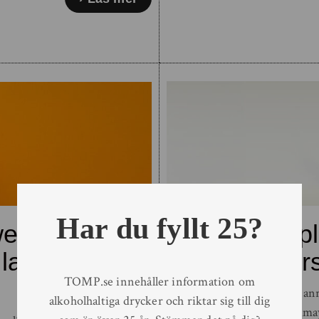
Har du fyllt 25?
weizen – den
Chimay Triple
 lanseras på
burk för fö
TOMP.se innehåller information om
Ett av världens mest anri
alkoholhaltiga drycker och riktar sig till dig
framtiden. Chima