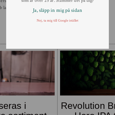
som är över 25 år. Stämmer det på dig?
rlängtat tillskott i hyllorna
 lanseras på 33 cl […]
Ja, släpp in mig på sidan
Nej, ta mig till Google istället
Läs mer
seras i
Revolution B