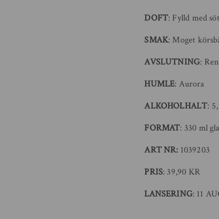
DOFT
: Fylld med sö
SMAK
: Moget körsbä
AVSLUTNING
: Ren
HUMLE
: Aurora
ALKOHOLHALT
: 5
FORMAT
: 330 ml gla
ART NR:
1039203
PRIS
: 39,90 KR
LANSERING
: 11 A