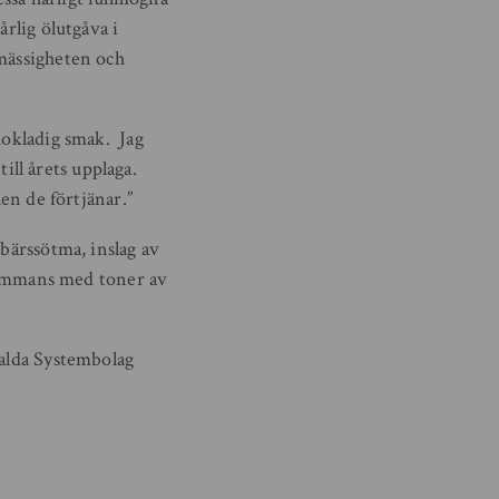
årlig ölutgåva i
smässigheten och
hokladig smak. Jag
till årets upplaga.
len de förtjänar.”
sbärssötma, inslag av
lsammans med toner av
valda Systembolag