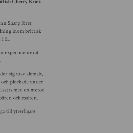
ottish Cherry Kriek
nn Sharp först
dning inom brittisk
i öl.
man experimenterat
.
der sig utav alemalt,
de och plockade under
tillsätts med en metod
rsbären och malten.
a till ytterligare