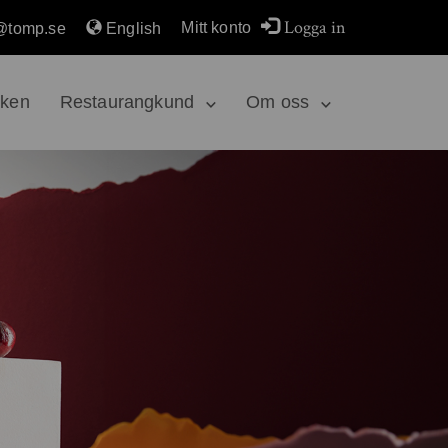
Logga in
Mitt konto
@tomp.se
English
rken
Restaurangkund
Om oss