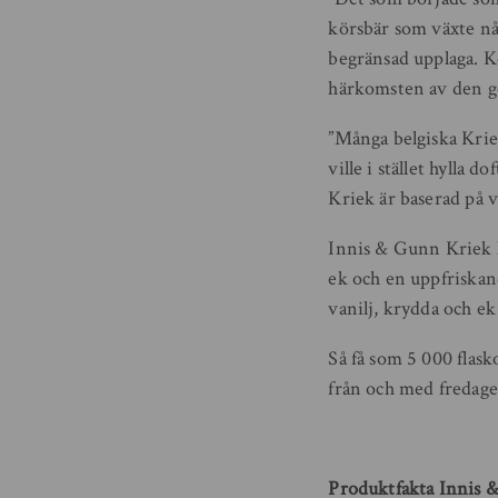
körsbär som växte någ
begränsad upplaga. K
härkomsten av den g
”Många belgiska Kriek
ville i stället hylla 
Kriek är baserad på v
Innis & Gunn Kriek ha
ek och en uppfriskand
vanilj, krydda och ek
Så få som 5 000 flas
från och med fredage
Produktfakta Innis 