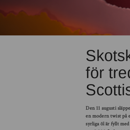
Skotsk
för tre
Scotti
Den 11 augusti släppe
en modern twist på e
syrliga öl är fyllt m