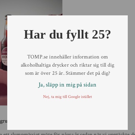
Har du fyllt 25?
TOMP.se innehåller information om
alkoholhaltiga drycker och riktar sig till dig
som är över 25 år. Stämmer det på dig?
Ja, släpp in mig på sidan
Nej, ta mig till Google istället
grundare och bryggmästare, Innis & Gunn sa:
 ett slumpmässigt möte för några år sedan när vi upptäckte de