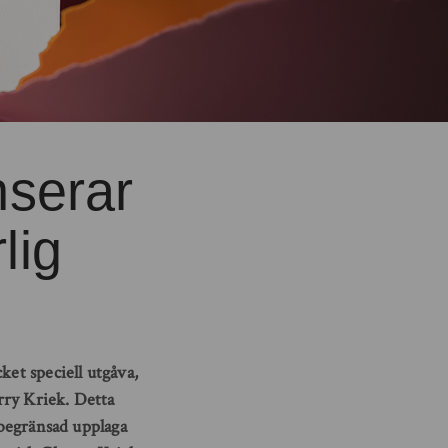
nserar
lig
ket speciell utgåva,
rry Kriek. Detta
 begränsad upplaga