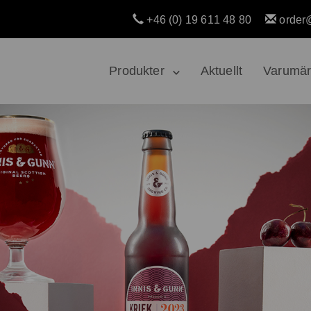
+46 (0) 19 611 48 80
order
Produkter
Aktuellt
Varumä