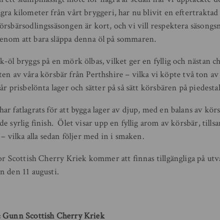
ra kilometer från vårt bryggeri, har nu blivit en eftertraktad 
örsbärsodlingssäsongen är kort, och vi vill respektera säsong
enom att bara släppa denna öl på sommaren.
-öl bryggs på en mörk ölbas, vilket ger en fyllig och nästan c
doften av våra körsbär från Perthshire – vilka vi köpte två ton av 
år prisbelönta lager och sätter på så sätt körsbären på piedesta
r fatlagrats för att bygga lager av djup, med en balans av kör
e syrlig finish. Ölet visar upp en fyllig arom av körsbär, til
 – vilka alla sedan följer med in i smaken.
kor Scottish Cherry Kriek kommer att finnas tillgängliga på ut
n den 11 augusti.
& Gunn Scottish Cherry Kriek