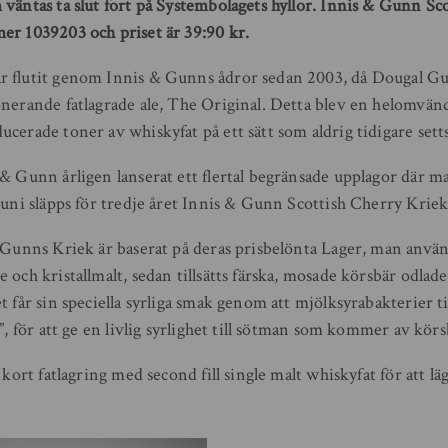
 väntas ta slut fort på Systembolagets hyllor. Innis & Gunn Sc
er 1039203 och priset är 39:90 kr.
r flutit genom Innis & Gunns ådror sedan 2003, då Dougal Gu
onerande fatlagrade ale, The Original. Detta blev en helomvän
cerade toner av whiskyfat på ett sätt som aldrig tidigare setts 
 & Gunn årligen lanserat ett flertal begränsade upplagor där 
juni släpps för tredje året Innis & Gunn Scottish Cherry Kriek
 Gunns Kriek är baserat på deras prisbelönta Lager, man använ
 och kristallmalt, sedan tillsätts färska, mosade körsbär odla
t får sin speciella syrliga smak genom att mjölksyrabakterier 
g”, för att ge en livlig syrlighet till sötman som kommer av kö
 kort fatlagring med second fill single malt whiskyfat för att lägg