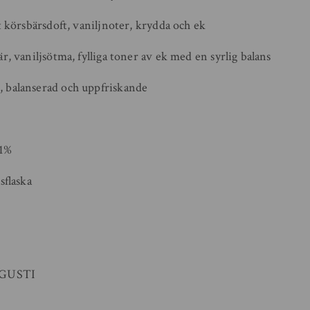
t körsbärsdoft, vaniljnoter, krydda och ek
r, vaniljsötma, fylliga toner av ek med en syrlig balans
, balanserad och uppfriskande
,1%
sflaska
UGUSTI