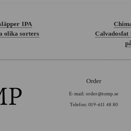
Nästa
 släpper IPA
Chima
inlägg:
 olika sorters
Calvadosfat 
på
Order
E-mail:
order@tomp.se
Telefon:
019-611 48 80