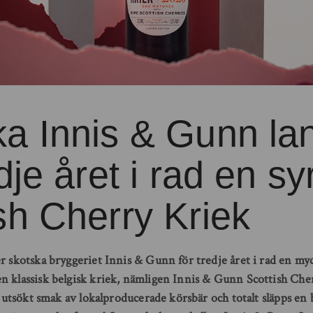
a Innis & Gunn la
dje året i rad en syr
sh Cherry Kriek
r skotska bryggeriet Innis & Gunn för tredje året i rad en myc
n klassisk belgisk kriek, nämligen Innis & Gunn Scottish Che
ed utsökt smak av lokalproducerade körsbär och totalt släpps en