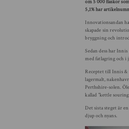
om 5 000 flaskor som
5,1% har artikelnumm
Innovationsandan ha
skapade sin revoluti
bryggning och introdu
Sedan dess har Innis
med fatlagring och i 
Receptet till Innis &
lagermalt, nakenhavre
Perthshire-solen. Öle
kallad ”kettle sourin
Det sista steget är en
djup och nyans.