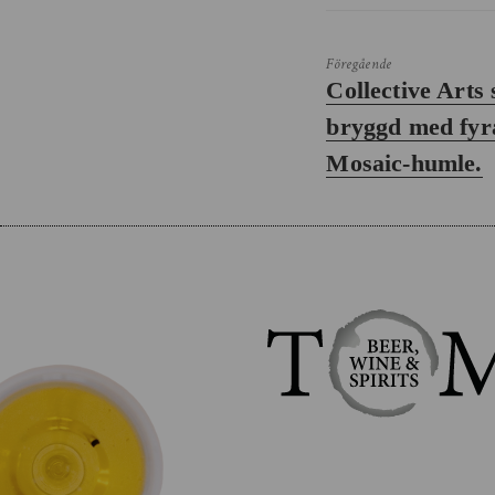
Föregående
Föregående
Collective Arts
inlägg:
bryggd med fyra
Mosaic-humle.