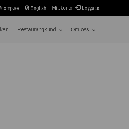
Logga in
Mitt konto
@tomp.se
English
rken
Restaurangkund
Om oss