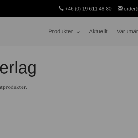
+46 (0) 19 611 48 80
order
Produkter
Aktuellt
Varumä
erlag
fatprodukter.