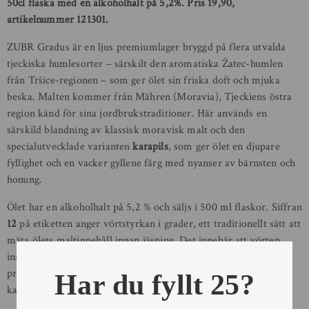
50cl flaska med en alkoholhalt på 5,2%. Pris 19,90,
artikelnummer 121301.
ZUBR Gradus är en ljus premiumlager bryggd på flera utvalda
tjeckiska humlesorter – särskilt den aromatiska Žatec-humlen
från Tršice-regionen – som ger ölet sin friska doft och mjuka
beska. Malten kommer från Mähren (Moravia), Tjeckiens östra
region känd för sina jordbrukstraditioner. Här används en
särskild blandning av klassisk moravisk malt och den
specialutvecklade varianten
karapils
, som ger ölet en djupare
fyllighet och en vacker gyllene färg med nyanser av bärnsten och
honung.
Ölet har en alkoholhalt på 5,2 % och säljs i 500 ml flaskor. Siffran
12
på etiketten anger vörtstyrkan i grader, ett traditionellt sätt att
mäta ölets maltinnehåll innan jäsning. Det innebär att vörten
innehåller 12 % extrakt från malt – en klassisk styrka för en
premiumlager och en garanti för fyllig smak och välbalanserad
Har du fyllt 25?
karaktär.