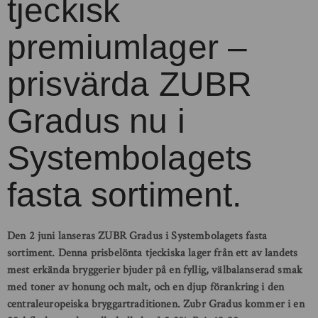
tjeckisk
premiumlager –
prisvärda ZUBR
Gradus nu i
Systembolagets
fasta sortiment.
Den 2 juni lanseras ZUBR Gradus i Systembolagets fasta
sortiment. Denna prisbelönta tjeckiska lager från ett av landets
mest erkända bryggerier bjuder på en fyllig, välbalanserad smak
med toner av honung och malt, och en djup förankring i den
centraleuropeiska bryggartraditionen. Zubr Gradus kommer i en