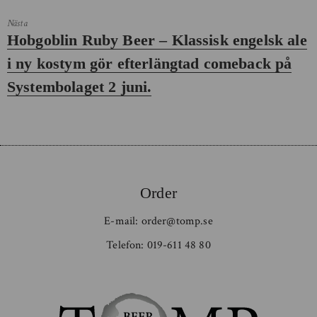
Nästa
Nästa
Hobgoblin Ruby Beer – Klassisk engelsk ale
inlägg:
i ny kostym gör efterlängtad comeback på
Systembolaget 2 juni.
Order
E-mail:
order@tomp.se
Telefon:
019-611 48 80