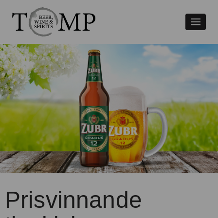
Växla
naviger
Prisvinnande