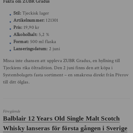
Fakta om ZUBR Gradus
Stil:
Tjeckisk lager
Artikelnummer:
121301
Pris:
19,90 kr
Alkoholhalt:
5,2 %
Format:
500 ml flaska
Lanseringsdatum:
2 juni
Missa inte chansen att uppleva ZUBR Gradus, en hyllning till
Tjeckiens rika öltradition. Den 2 juni finns den att köpa i
Systembolagets fasta sortiment – en smakresa direkt från Přerov
till ditt ölglas.
Föregående
Föregående
Balblair 12 Years Old Single Malt Scotch
inlägg:
Whisky lanseras för första gången i Sverige