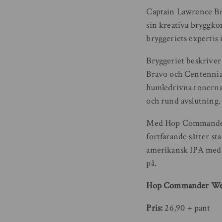
Captain Lawrence Br
sin kreativa bryggko
bryggeriets expertis
Bryggeriet beskriver
Bravo och Centennial
humledrivna tonerna a
och rund avslutning.
Med Hop Commander W
fortfarande sätter s
amerikansk IPA med ty
på.
Hop Commander Wes
Pris:
26,90 + pant