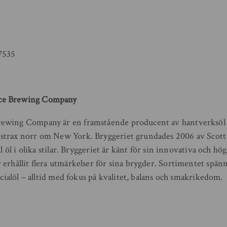
7535
ce Brewing Company
ewing Company är en framstående producent av hantverksöl 
strax norr om New York. Bryggeriet grundades 2006 av Scott
al öl i olika stilar. Bryggeriet är känt för sin innovativa och hö
 erhållit flera utmärkelser för sina brygder. Sortimentet spä
pecialöl – alltid med fokus på kvalitet, balans och smakrikedom.