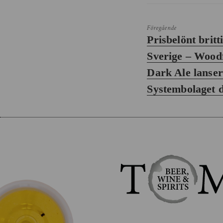
Föregående
Föregående
Prisbelönt britti
inlägg:
Sverige – Woo
Dark Ale lanser
Systembolaget 