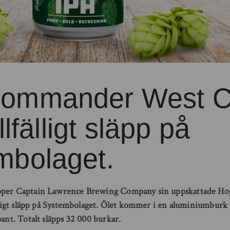
ommander West C
illfälligt släpp på
mbolaget.
äpper Captain Lawrence Brewing Company sin uppskattade 
älligt släpp på Systembolaget. Ölet kommer i en aluminiumburk
pant. Totalt släpps 32 000 burkar.