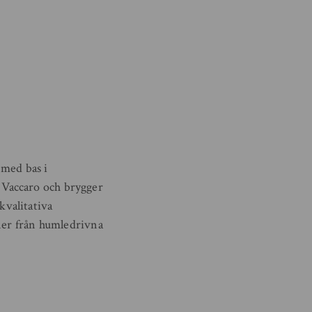
med bas i
 Vaccaro och brygger
gkvalitativa
nner från humledrivna