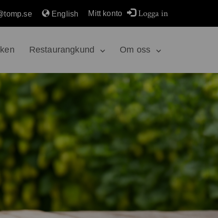
Logga in
Mitt konto
@tomp.se
English
rken
Restaurangkund
Om oss