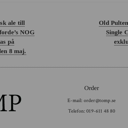
Nästa
sk ale till
Old Pulten
inlägg:
dforde’s NOG
Single 
as på
exklu
den 8 maj.
Order
E-mail:
order@tomp.se
Telefon:
019-611 48 80