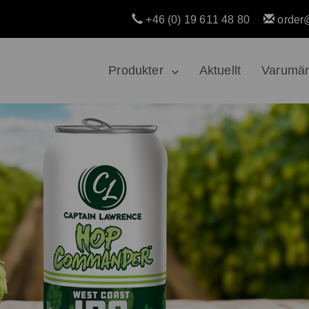
+46 (0) 19 611 48 80
order
Produkter
Aktuellt
Varumä