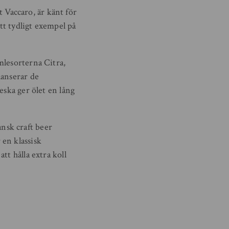
Vaccaro, är känt för
tt tydligt exempel på
mlesorterna Citra,
lanserar de
eska ger ölet en lång
nsk craft beer
en klassisk
tt hålla extra koll