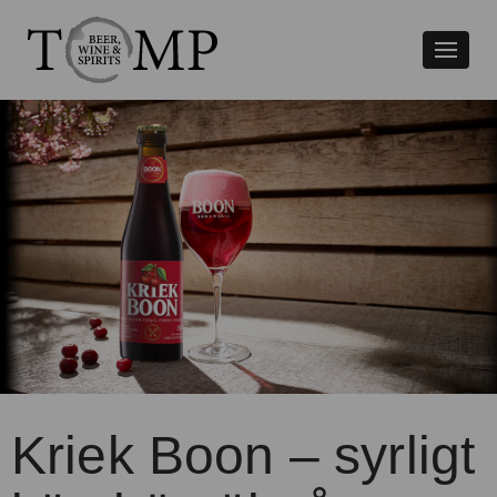
Växla
naviger
Kriek Boon – syrligt