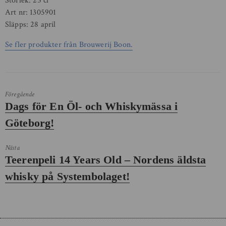
Storlek: 25 cl
Art nr: 1305901
Släpps: 28 april
Se fler produkter från Brouwerij Boon.
Föregående
Föregående
Dags för En Öl- och Whiskymässa i
inlägg:
Göteborg!
Nästa
Nästa
Teerenpeli 14 Years Old – Nordens äldsta
inlägg:
whisky på Systembolaget!