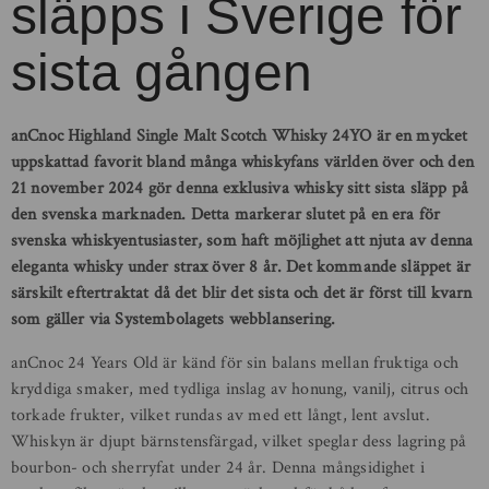
släpps i Sverige för
sista gången
anCnoc Highland Single Malt Scotch Whisky 24YO är en mycket
uppskattad favorit bland många whiskyfans världen över och den
21 november 2024 gör denna exklusiva whisky sitt sista släpp på
den svenska marknaden. Detta markerar slutet på en era för
svenska whiskyentusiaster, som haft möjlighet att njuta av denna
eleganta whisky under strax över 8 år. Det kommande släppet är
särskilt eftertraktat då det blir det sista och det är först till kvarn
som gäller via Systembolagets webblansering.
anCnoc 24 Years Old är känd för sin balans mellan fruktiga och
kryddiga smaker, med tydliga inslag av honung, vanilj, citrus och
torkade frukter, vilket rundas av med ett långt, lent avslut.
Whiskyn är djupt bärnstensfärgad, vilket speglar dess lagring på
bourbon- och sherryfat under 24 år. Denna mångsidighet i