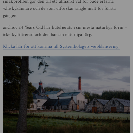
smakprofilen gör den till ett utmärkt val för både erfarna
whiskykännare och de som utforskar single malt för första
gången.
anCnoc 24 Years Old har buteljerats i sin mesta naturliga form –
icke kylfiltrerad och den har sin naturliga färg.
Klicka här för att komma till Systembolagets webblansering.