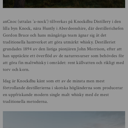
anCnoc (uttalas ’a-nock’) tillverkas på Knockdhu Distillery i den
lilla byn Knock, nära Huntly i Aberdeenshire, där destillerichefen
Gordon Bruce och hans mångåriga team ägnar sig åt det
traditionella hantverket att göra utmärkt whisky. Destilleriet
grundades 1894 av den listiga pionjären John Morrison, efter att
han upptäckte ett överflöd av de naturresurser som behövdes för
att göra fin maltwhisky i området: rent källvatten och rikligt med
torv och korn.
Idag är Knockdhu känt som ett av de minsta men mest
förtrollande destillerierna i skotska högländerna som producerar
en uppfriskande modern single malt whisky med de mest
traditionella metoderna.