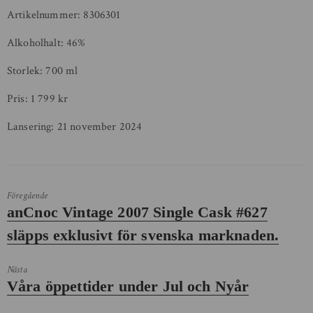
Artikelnummer: 8306301
Alkoholhalt: 46%
Storlek: 700 ml
Pris: 1 799 kr
Lansering: 21 november 2024
Föregående
Föregående
anCnoc Vintage 2007 Single Cask #627
inlägg:
släpps exklusivt för svenska marknaden.
Nästa
Nästa
Våra öppettider under Jul och Nyår
inlägg: