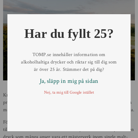
Har du fyllt 25?
TOMP.se innehåller information om
alkoholhaltiga drycker och riktar sig till dig som
är över 25 år. Stämmer det på dig?
Ja, släpp in mig på sidan
Nej, ta mig till Google istället
Knockdhu-destilleriet har alltid varit känt för sin förmåga att
producera whisky som balanserar gammaldags hantverk med en
modern twist, och anCnoc 24YO är ett utmärkt exempel på detta.
För de svenska whiskyvännerna blir detta sista släpp ett gyllene
tillfälle att införskaffa en del av whiskyns historia och njuta av en
dryck som många anser vara ett mästerverk inom single malt-