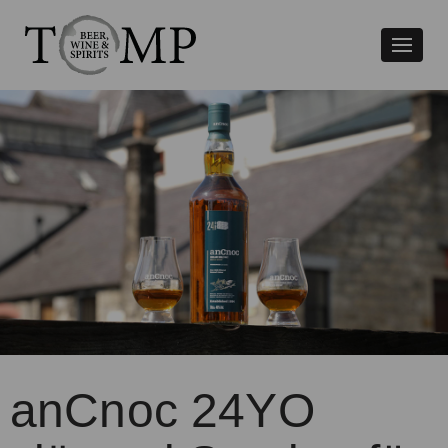
Växla
naviger
anCnoc 24YO