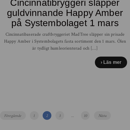
Cincinnatibryggeri släpper
guldvinnande Happy Amber
på Systembolaget 1 mars
Cincinnatibaserade craftbryggeriet MadTree släpper sin prisade
Happy Amber i Systembolagets fasta sortiment den 1 mars. Ölen
är tydligt humleorienterad och […]
Läs mer
Inläggsnavigering
Inläggsnavigering
Sida
Sida
Sida
Sida
Föregående
1
2
3
…
10
Nästa