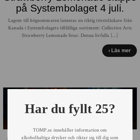
på Systembolaget 4 juli.
Lagom till högsommaren lanseras en riktig törstsläckare från
Kanada i Systembolagets tillfälliga sortiment: Collective Arts
Strawberry Lemonade Sour. Denna livfulla […]
Läs mer
Har du fyllt 25?
TOMP.se innehåller information om
alkoholhaltiga drycker och riktar sig till dig som