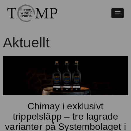
Växla
naviger
Aktuellt
Chimay i exklusivt
trippelsläpp – tre lagrade
varianter på Systembolaget i