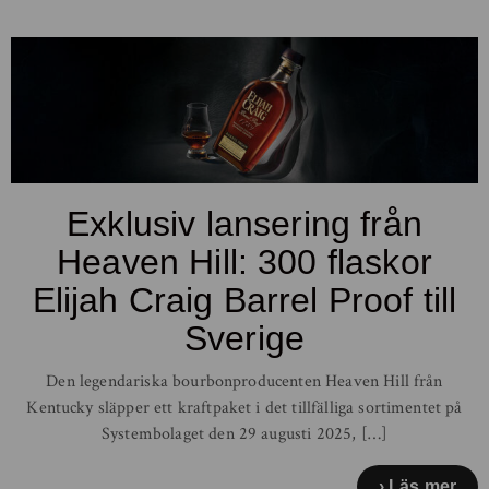
Exklusiv lansering från
Heaven Hill: 300 flaskor
Elijah Craig Barrel Proof till
Sverige
Den legendariska bourbonproducenten Heaven Hill från
Kentucky släpper ett kraftpaket i det tillfälliga sortimentet på
Systembolaget den 29 augusti 2025, […]
Läs mer