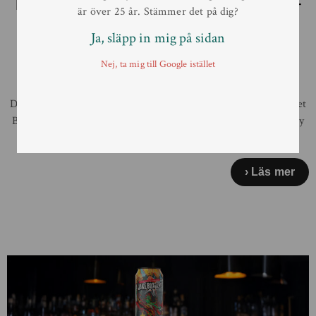
Revolution Straight Jacket –
är över 25 år. Stämmer det på dig?
kraftfull Barley Wine i
Ja, släpp in mig på sidan
begränsat släpp på
Nej, ta mig till Google istället
Systembolaget 4 juli.
Den 4 juli lanseras Revolution Brewery’s ikoniska Straight Jacket
Barley Wine i Sverige – en mäktig, fatlagrad amerikansk Barley
Wine […]
Läs mer