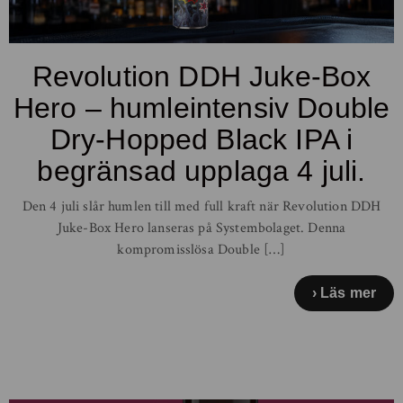
Revolution DDH Juke-Box
Hero – humleintensiv Double
Dry-Hopped Black IPA i
begränsad upplaga 4 juli.
Den 4 juli slår humlen till med full kraft när Revolution DDH
Juke-Box Hero lanseras på Systembolaget. Denna
kompromisslösa Double […]
Läs mer