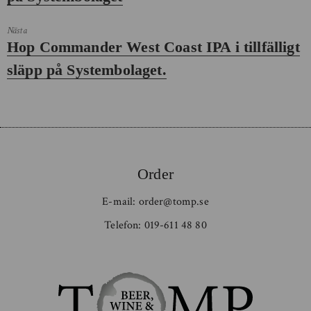
Nästa
Nästa
Hop Commander West Coast IPA i tillfälligt
inlägg:
släpp på Systembolaget.
Order
E-mail:
order@tomp.se
Telefon:
019-611 48 80