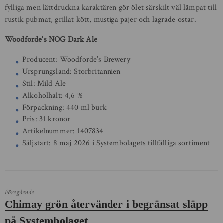
fylliga men lättdruckna karaktären gör ölet särskilt väl lämpat till
rustik pubmat, grillat kött, mustiga pajer och lagrade ostar.
Woodforde’s NOG Dark Ale
Producent: Woodforde’s Brewery
Ursprungsland: Storbritannien
Stil: Mild Ale
Alkoholhalt: 4,6 %
Förpackning: 440 ml burk
Pris: 31 kronor
Artikelnummer: 1407834
Säljstart: 8 maj 2026 i Systembolagets tillfälliga sortiment
Föregående
Föregående
Chimay grön återvänder i begränsat släpp
inlägg:
på Systembolaget