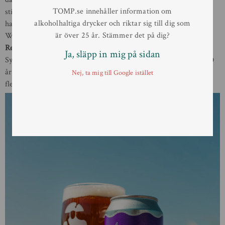
TOMP.se innehåller information om
stilen dessutom fått en tydlig renässans bland ölkännare och
alkoholhaltiga drycker och riktar sig till dig som
hantverksbryggerier världen över. För svenska konsumenter är
är över 25 år. Stämmer det på dig?
Woodforde’s Brewery redan ett känt namn genom
Nelson’s
Revenge Premium Bitter Ale
, som sedan tidigare finns i
Ja, släpp in mig på sidan
Systembolagets fasta sortiment. Bryggeriet har under mer än 40
år byggt sitt rykte kring traditionella brittiska ales och är
Nej, ta mig till Google istället
flerfaldigt prisbelönt inom den engelska ölscenen.