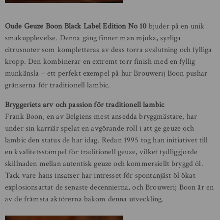
Oude Geuze Boon Black Label Edition No 10
bjuder på en unik
smakupplevelse. Denna gång finner man mjuka, syrliga
citrusnoter som kompletteras av dess torra avslutning och fylliga
kropp. Den kombinerar en extremt torr finish med en fyllig
munkänsla – ett perfekt exempel på hur Brouwerij Boon pushar
gränserna för traditionell lambic.
Bryggeriets arv och passion för traditionell lambic
Frank Boon, en av Belgiens mest ansedda bryggmästare, har
under sin karriär spelat en avgörande roll i att ge geuze och
lambic den status de har idag. Redan 1995 tog han initiativet till
en kvalitetsstämpel för traditionell geuze, vilket tydliggjorde
skillnaden mellan autentisk geuze och kommersiellt bryggd öl.
Tack vare hans insatser har intresset för spontanjäst öl ökat
explosionsartat de senaste decennierna, och Brouwerij Boon är en
av de främsta aktörerna bakom denna utveckling.