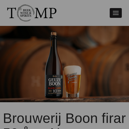
Växla
naviger
Brouwerij Boon firar