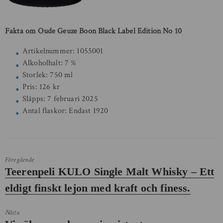
Fakta om Oude Geuze Boon Black Label Edition No 10
Artikelnummer: 1055001
Alkoholhalt: 7 %
Storlek: 750 ml
Pris: 126 kr
Släpps: 7 februari 2025
Antal flaskor: Endast 1920
Föregående
Föregående
Teerenpeli KULO Single Malt Whisky – Ett
inlägg:
eldigt finskt lejon med kraft och finess.
Nästa
Nästa