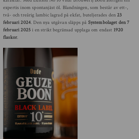
karaktär. Med Edition No 10 visar Brouwerij Boon återigen sin
expertis inom spontanjäst öl. Blandningen, som består av ett-,
två- och treårig lambic lagrad på ekfat, buteljerades den
23
februari 2024
. Den nya utgåvan släpps på
Systembolaget den 7
februari 2025
i en strikt begränsad upplaga om endast
1920
flaskor
.