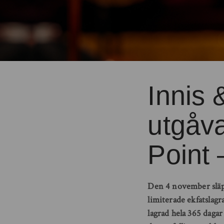
Innis 
utgåva
Point
Den 4 november släpp
limiterade ekfatslagr
lagrad hela 365 dagar