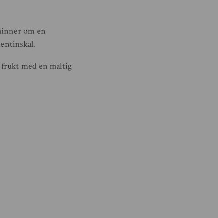
åminner om en
mentinskal.
 frukt med en maltig