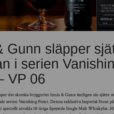
& Gunn släpper sjä
n i serien Vanishi
 – VP 06
er det skotska bryggeriet Innis & Gunn äntligen sin sjätte u
ade serien Vanishing Point. Denna exklusiva Imperial Stout på 
 i speciellt utvalda 18-åriga Speyside Single Malt Whiskyfat. 30