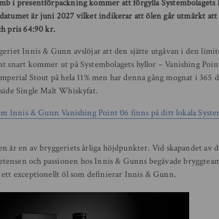
mb i presentförpackning kommer att förgylla Systembolagets h
datumet är juni 2027 vilket indikerar att ölen går utmärkt att
h pris 64:90 kr.
eriet Innis & Gunn avslöjar att den sjätte utgåvan i den limit
nt snart kommer ut på Systembolagets hyllor – Vanishing Poin
Imperial Stout på hela 11% men har denna gång mognat i 365 da
yside Single Malt Whiskyfat.
 om Innis & Gunn Vanishing Point 06 finns på ditt lokala System
n är en av bryggeriets årliga höjdpunkter. Vid skapandet av d
tensen och passionen hos Innis & Gunns begåvade bryggtea
 ett exceptionellt öl som definierar Innis & Gunn.