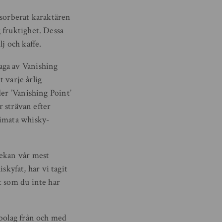
absorberat karaktären
 fruktighet. Dessa
j och kaffe.
aga av Vanishing
t varje årlig
er ’Vanishing Point’
r strävan efter
timata whisky-
vekan vår mest
iskyfat, har vi tagit
t som du inte har
mbolag från och med