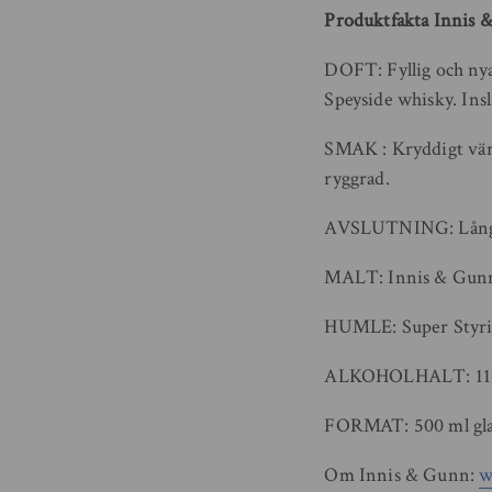
Produktfakta Innis 
DOFT: Fyllig och nya
Speyside whisky. Insl
SMAK : Kryddigt värm
ryggrad.
AVSLUTNING: Lång vä
MALT: Innis & Gunn 
HUMLE: Super Styr
ALKOHOLHALT: 1
FORMAT: 500 ml glasf
Om Innis & Gunn:
w