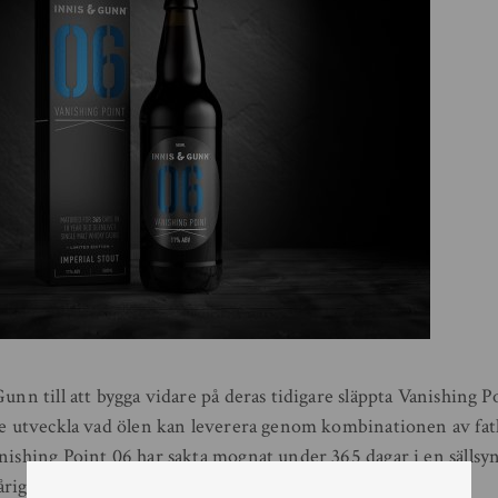
unn till att bygga vidare på deras tidigare släppta Vanishing Poi
are utveckla vad ölen kan leverera genom kombinationen av fat
nishing Point 06 har sakta mognat under 365 dagar i en sällsy
rig Speyside Single Malt Whisky.