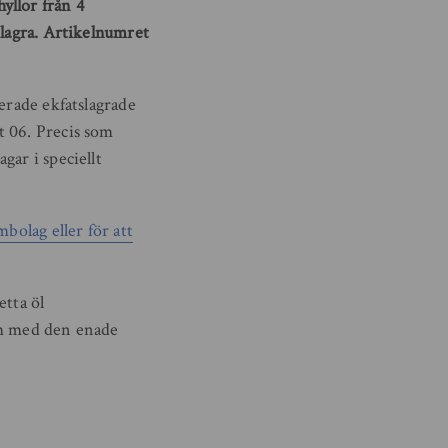
yllor från 4
 lagra. Artikelnumret
erade ekfatslagrade
t 06. Precis som
gar i speciellt
bolag eller för att
etta öl
m med den enade