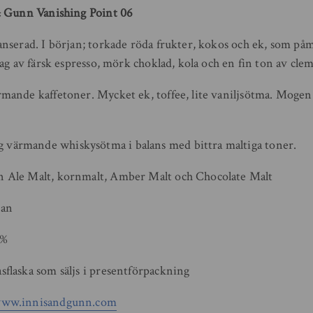
& Gunn Vanishing Point 06
nserad. I början; torkade röda frukter, kokos och ek, som p
ag av färsk espresso, mörk choklad, kola och en fin ton av cle
ande kaffetoner. Mycket ek, toffee, lite vaniljsötma. Mogen
rmande whiskysötma i balans med bittra maltiga toner.
Ale Malt, kornmalt, Amber Malt och Chocolate Malt
ian
1%
laska som säljs i presentförpackning
ww.innisandgunn.com