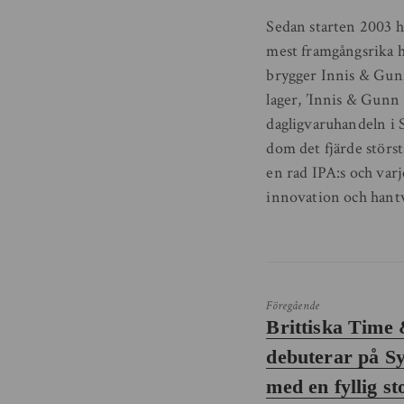
Sedan starten 2003 ha
mest framgångsrika h
brygger Innis & Gunn 
lager, ’Innis & Gunn
dagligvaruhandeln i 
dom det fjärde störs
en rad IPA:s och varj
innovation och hant
Föregående
Föregående
Brittiska Time
inlägg:
debuterar på S
med en fyllig st