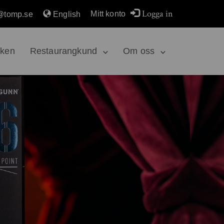
Logga in
Mitt konto
@tomp.se
English
rken
Restaurangkund
Om oss