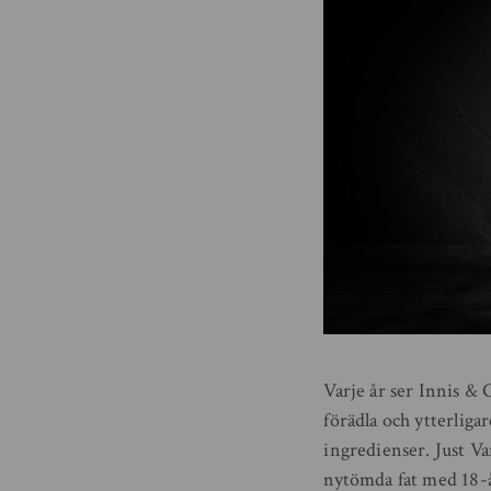
Varje år ser Innis & G
förädla och ytterlig
ingredienser. Just Va
nytömda fat med 18-å