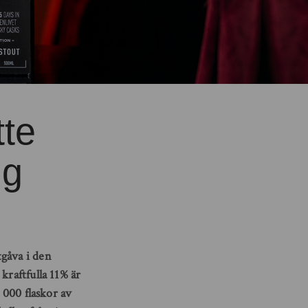
tte
ng
tgåva i den
kraftfulla 11% är
 000 flaskor av