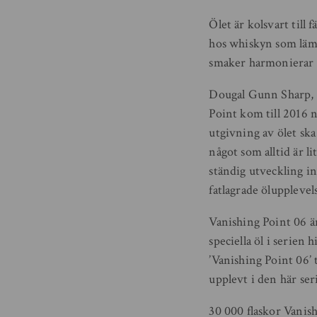
Ölet är kolsvart till
hos whiskyn som lämn
smaker harmonierar vä
Dougal Gunn Sharp, I
Point kom till 2016 nä
utgivning av ölet ska
något som alltid är l
ständig utveckling i
fatlagrade ölupplevel
Vanishing Point 06 ä
speciella öl i serien 
’Vanishing Point 06’
upplevt i den här seri
30 000 flaskor Vanis