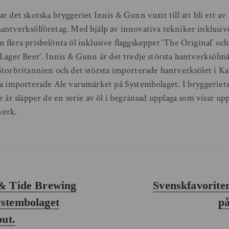
r det skotska bryggeriet Innis & Gunn vuxit till att bli ett a
antverksölföretag. Med hjälp av innovativa tekniker inklusive
flera prisbelönta öl inklusive flaggskeppet ‘The Original’ och
 Lager Beer’. Innis & Gunn är det tredje största hantverksölmä
Storbritannien och det största importerade hantverksölet i Ka
ta importerade Ale varumärket på Systembolaget. I bryggeriets 
e år släpper de en serie av öl i begränsad upplaga som visar upp
verk.
Nästa
 & Tide Brewing
Svenskfavorite
inlägg:
ystembolaget
på
out.