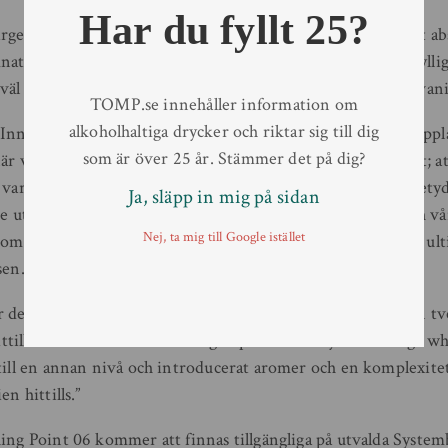
Har du fyllt 25?
 färgen och under de 365 dagarna de vilat på dessa fat har ölet 
ats kvar i eken; toner av vinterkryddor, klementin och fyllig
l med ölet och dess kraftfulla karaktär av mörk choklad, vanil
TOMP.se innehåller information om
alkoholhaltiga drycker och riktar sig till dig
nnis & Gunns grundare och bryggmästare sa: ”Vår första uppl
som är över 25 år. Stämmer det på dig?
r vi bestämde oss för att testa ett långsiktigt ölexperiment; at
 vara en utveckling av den senaste upplagan. På engelska betyd
Ja, släpp in mig på sidan
ite utom räckhåll och namnet passar perfekt till denna öl och vå
Nej, ta mig till Google istället
nom bryggning, för att kunna ge den som avnjuter ölet den ul
sen.
r den perfekta presentationen av detta koncept och är utan t
hittills. Genom att låta ölet mogna på dessa sällsynta 18-åriga wh
 till en annan nivå och introducerat aromer och en komplexite
en hittills.”
hing Point 06 kommer att finnas tillgängliga på utvalda Syste