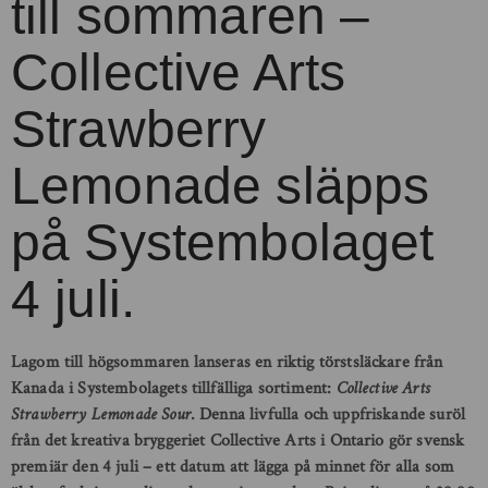
till sommaren –
Collective Arts
Strawberry
Lemonade släpps
på Systembolaget
4 juli.
Lagom till högsommaren lanseras en riktig törstsläckare från
Kanada i Systembolagets tillfälliga sortiment:
Collective Arts
Strawberry Lemonade Sour
. Denna livfulla och uppfriskande suröl
från det kreativa bryggeriet Collective Arts i Ontario gör svensk
premiär den 4 juli – ett datum att lägga på minnet för alla som