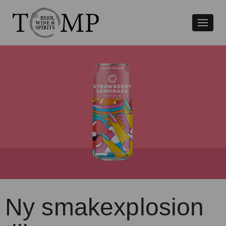
Växla
naviger
Ny smakexplosion