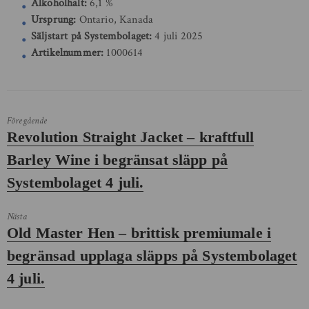
Alkoholhalt:
6,1 %
Ursprung:
Ontario, Kanada
Säljstart på Systembolaget:
4 juli 2025
Artikelnummer:
1000614
Föregående
Föregående
Revolution Straight Jacket – kraftfull
inlägg:
Barley Wine i begränsat släpp på
Systembolaget 4 juli.
Nästa
Nästa
Old Master Hen – brittisk premiumale i
inlägg:
begränsad upplaga släpps på Systembolaget
4 juli.