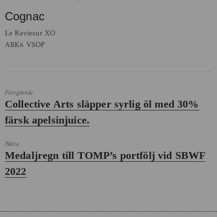
Cognac
Le Reviesur XO
ABK6 VSOP
Föregående
Föregående
Collective Arts släpper syrlig öl med 30%
inlägg:
färsk apelsinjuice.
Nästa
Nästa
Medaljregn till TOMP’s portfölj vid SBWF
inlägg:
2022