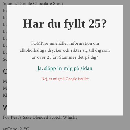
Young’s Double Chocolate Stout
Belhaven Scottish Stout
Boon Kriek
Har du fyllt 25?
Boon Oude Kriek
Boon Kriek Mariage Parfait
Boon Oude Geuze
TOMP.se innehåller information om
Boon Oude Geuze Mariage Parfait
alkoholhaltiga drycker och riktar sig till dig som
Boon Framboise
är över 25 år. Stämmer det på dig?
Schöfferhofer Hefeweizen
Ja, släpp in mig på sidan
Cider
Nej, ta mig till Google istället
Magners Original Irish Cider
Magners Pear
Klassiker Cider Peach
Whisky / Whiskey
For Peat´s Sake Blended Scotch Whisky
anCnoc 12 YO