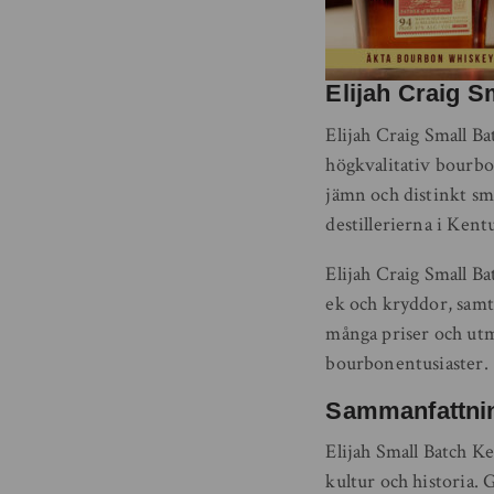
Elijah Craig S
Elijah Craig Small B
högkvalitativ bourbo
jämn och distinkt sm
destillerierna i Kent
Elijah Craig Small Ba
ek och kryddor, samt
många priser och utmä
bourbonentusiaster.
Sammanfattni
Elijah Small Batch K
kultur och historia.