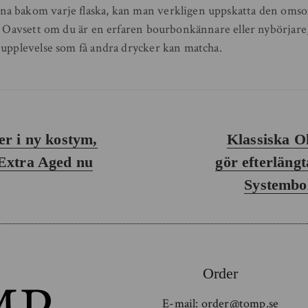
a bakom varje flaska, kan man verkligen uppskatta den oms
e. Oavsett om du är en erfaren bourbonkännare eller nybörjare,
 upplevelse som få andra drycker kan matcha.
Nästa
r i ny kostym,
Klassiska O
inlägg:
Extra Aged nu
gör efterläng
Systembol
Order
E-mail:
order@tomp.se