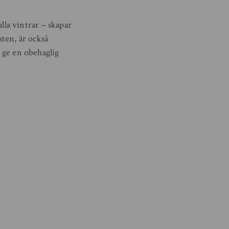
la vintrar – skapar
sten, är också
n ge en obehaglig