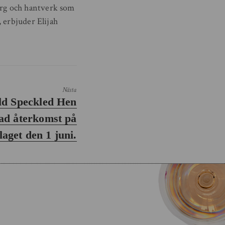
org och hantverk som
 erbjuder Elijah
Nästa
ld Speckled Hen
tad återkomst på
aget den 1 juni.