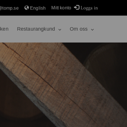
Logga in
Mitt konto
@tomp.se
English
rken
Restaurangkund
Om oss