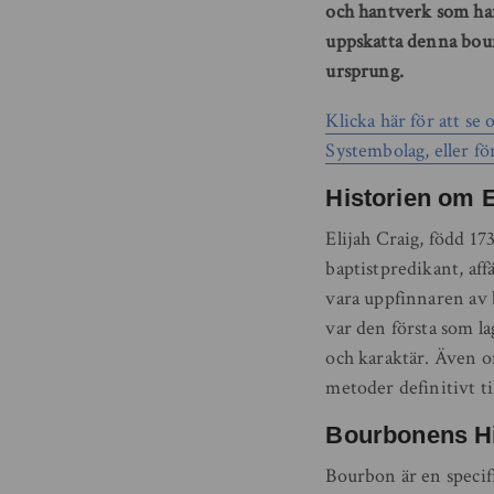
och hantverk som har 
uppskatta denna bour
ursprung.
Klicka här för att se
Systembolag, eller för
Historien om E
Elijah Craig, född 17
baptistpredikant, aff
vara uppfinnaren av 
var den första som la
och karaktär. Även om
metoder definitivt t
Bourbonens Hi
Bourbon är en speci