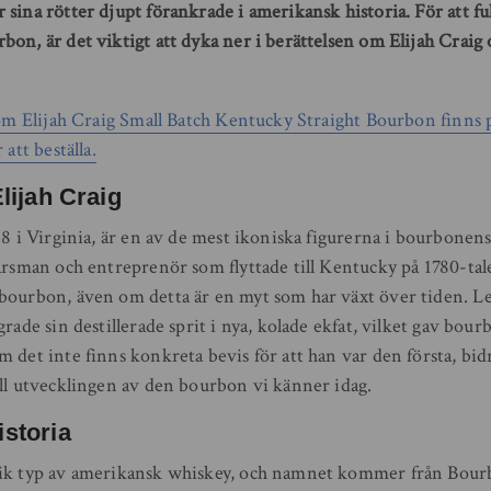
sina rötter djupt förankrade i amerikansk historia. För att ful
bon, är det viktigt att dyka ner i berättelsen om Elijah Crai
 om Elijah Craig Small Batch Kentucky Straight Bourbon finns p
 att beställa.
lijah Craig
38 i Virginia, är en av de mest ikoniska figurerna i bourbonens
ärsman och entreprenör som flyttade till Kentucky på 1780-tale
bourbon, även om detta är en myt som har växt över tiden. L
grade sin destillerade sprit i nya, kolade ekfat, vilket gav bou
 det inte finns konkreta bevis för att han var den första, bi
ill utvecklingen av den bourbon vi känner idag.
storia
fik typ av amerikansk whiskey, och namnet kommer från Bour