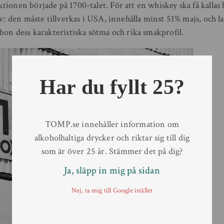
tionen började på 1700-talet. För att en whiskey ska få kalla
av: den måste tillverkas i USA, innehålla minst 51% majs, och la
bon dess karakteristiska sötma och rika smakprofil.
Har du fyllt 25?
TOMP.se innehåller information om
alkoholhaltiga drycker och riktar sig till dig
som är över 25 år. Stämmer det på dig?
Ja, släpp in mig på sidan
Nej, ta mig till Google istället