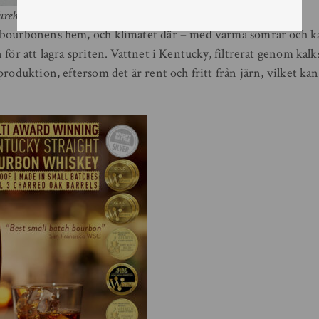
rehouse i Bardstown, Kentucky
bourbonens hem, och klimatet där – med varma somrar och kal
 för att lagra spriten. Vattnet i Kentucky, filtrerat genom kalk
produktion, eftersom det är rent och fritt från järn, vilket ka