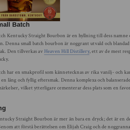
mall Batch
atch Kentucky Straight Bourbon är en hyllning till dess namne
n. Denna small batch bourbon är noggrant utvald och blandad f
ak. Den tillverkas av
Heaven Hill Distillery
, ett av de mest re
ucky.
tch har en smakprofil som kännetecknas av rika vanilj- och ka
 en lång och fyllig eftersmak. Denna komplexa och balansera
rkelser, vilket ytterligare cementerar dess plats som en favor
ng
entucky Straight Bourbon är mer än bara en dryck; det är en d
 Genom att förstå berättelsen om Elijah Craig och de noggrann