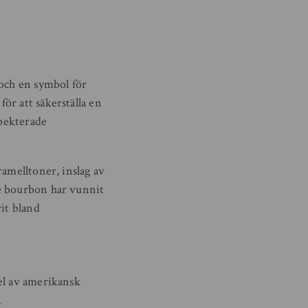
 och en symbol för
ör att säkerställa en
spekterade
ramelltoner, inslag av
de bourbon har vunnit
it bland
el av amerikansk
a