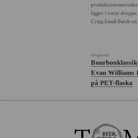
produktionsmetodern
ligger i varje dropp
Craig Small Batch en
Föregående
Föregående
Bourbonklassike
inlägg:
Evan Williams 
på PET-flaska