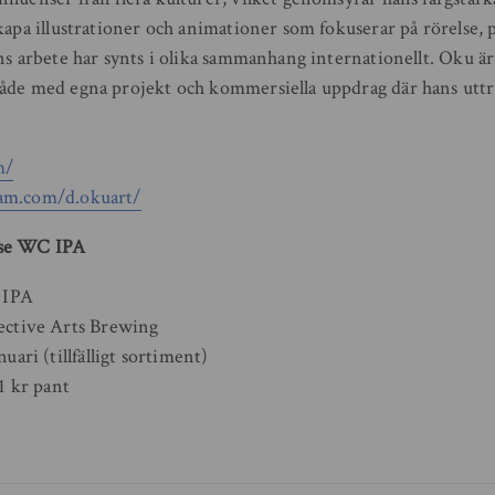
kapa illustrationer och animationer som fokuserar på rörelse, p
ns arbete har synts i olika sammanhang internationellt. Oku är 
åde med egna projekt och kommersiella uppdrag där hans uttryc
m/
am.com/d.okuart/
rse WC IPA
t IPA
ective Arts Brewing
uari (tillfälligt sortiment)
 1 kr pant