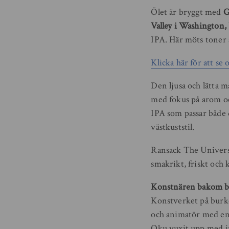
Ölet är bryggt med
G
Valley i Washington
IPA. Här möts toner a
Klicka här för att s
Den ljusa och lätta ma
med fokus på arom och
IPA som passar både 
västkuststil.
Ransack The Univers
smakrikt, friskt och
Konstnären bakom 
Konstverket på burke
och animatör med en 
Oku vuxit upp med inf