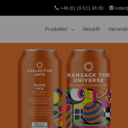
+46 (0) 19 611 48 80
order
Produkter
Aktuellt
Varumä