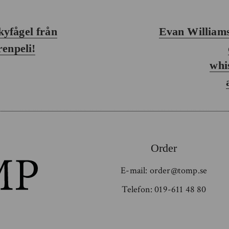
Nästa
yfågel från
Evan Williams
inlägg:
renpeli!
whi
Order
E-mail:
order@tomp.se
Telefon:
019-611 48 80