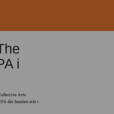
 The
PA i
ollective Arts
 IPA där humlen står i