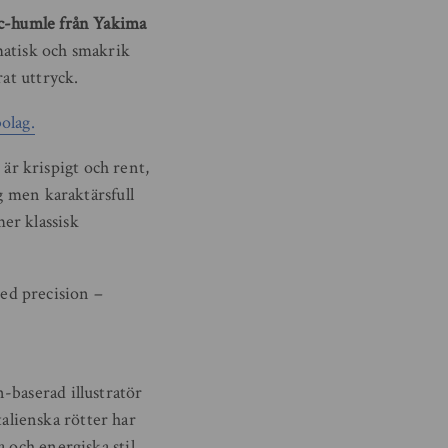
c-humle från Yakima
matisk och smakrik
at uttryck.
olag.
 är krispigt och rent,
g men karaktärsfull
er klassisk
ed precision –
-baserad illustratör
lienska rötter har
 och energiska stil.