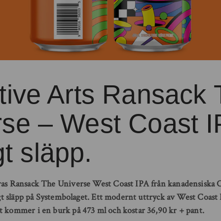
tive Arts Ransack
se – West Coast I
igt släpp.
ras Ransack The Universe West Coast IPA från kanadensiska C
ligt släpp på Systembolaget. Ett modernt uttryck av West Coast
t kommer i en burk på 473 ml och kostar 36,90 kr + pant.