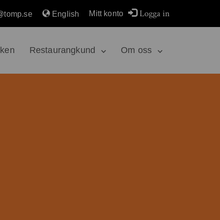
Logga in
Mitt konto
@tomp.se
English
rken
Restaurangkund
Om oss