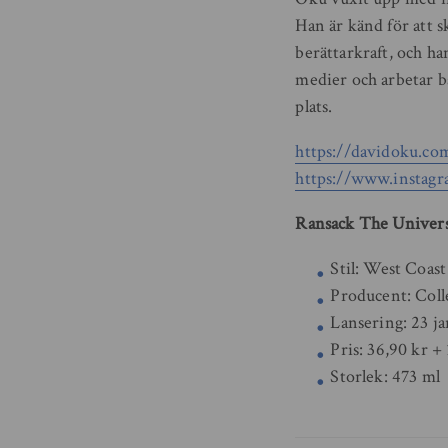
Han är känd för att s
berättarkraft, och ha
medier och arbetar b
plats.
https://davidoku.co
https://www.instagr
Ransack The Unive
Stil: West Coas
Producent: Coll
Lansering: 23 jan
Pris: 36,90 kr +
Storlek: 473 ml