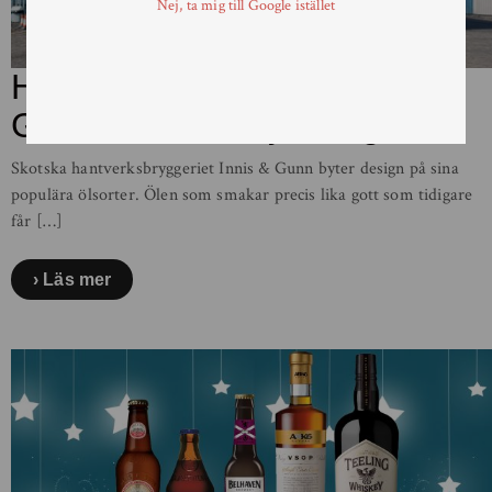
Nej, ta mig till Google istället
Hantverksbryggeriet Innis &
Gunn lanserar ny design
Skotska hantverksbryggeriet Innis & Gunn byter design på sina
populära ölsorter. Ölen som smakar precis lika gott som tidigare
får […]
Läs mer