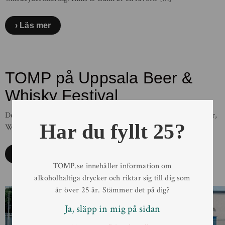
Läs mer
TOMP på Uppsala Beer &
Whisky Festival
Den 23-24 februari är det dags för mässa i Uppsala. TOMP Beer,
Har du fyllt 25?
Wine & Spirits finns på plats med flera […]
Läs mer
TOMP.se innehåller information om
alkoholhaltiga drycker och riktar sig till dig som
är över 25 år. Stämmer det på dig?
Ja, släpp in mig på sidan