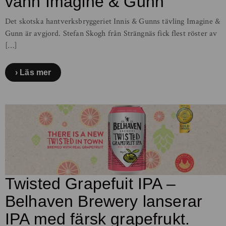
vann Imagine & Gunn
Det skotska hantverksbryggeriet Innis & Gunns tävling Imagine &
Gunn är avgjord. Stefan Skogh från Strängnäs fick flest röster av
[…]
Läs mer
Twisted Grapefuit IPA –
Belhaven Brewery lanserar
IPA med färsk grapefrukt.