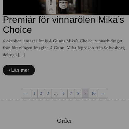
Premiär för vinnarölen Mika’s
Choice
6 oktober lanseras Innis & Gunns Mika’s Choice, vinnarbidraget
från öltävlingen Imagine & Gunn. Mika Jeppsson från Sölvesborg
deltog i […]
Läs mer
←
1
2
3
…
6
7
8
9
10
→
Order