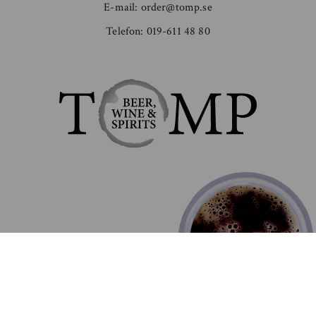
E-mail:
order@tomp.se
Telefon:
019-611 48 80