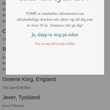
Boon Kriek 4%
Boon Oude Geuze
TOMP.se innehåller information om
Boon Oude Geuze Mariage Parfait
alkoholhaltiga drycker och riktar sig till dig som
Boon Oude Kriek
är över 25 år. Stämmer det på dig?
Chang, Thailand
Ja, släpp in mig på sidan
Chang Classic
Nej, ta mig till Google istället
Rodenbach, Belgien
Rodenbach Alexander
Rodenbach Charactére Rouge
Rodenbach Vintage
Greene King, England
Old Speckled Hen
Jever, Tyskland
Jever Pilsener