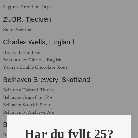
Sapporo Premium Lager
ZUBR, Tjeckien
Zubr Premium
Charles Wells, England
Banana Bread Beer
Bombardier Glorious English
Young´s Double Chocolate Stout
Belhaven Brewery, Skottland
Belhaven Twisted Thistle
Belhaven Grapefruit IPA
Belhaven Scottish Stout
Belhaven St Andrews Ale
Brouwerij Boon, Belgien
Har du fyllt 25?
Boon Framboise