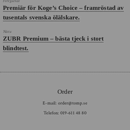
Föregående
Föregående
Premiär för Koge’s Choice – framröstad av
inlägg:
tusentals svenska ölälskare.
Nästa
Nästa
ZUBR Premium – bästa tjeck i stort
inlägg:
blindtest.
Order
E-mail:
order@tomp.se
Telefon:
019-611 48 80