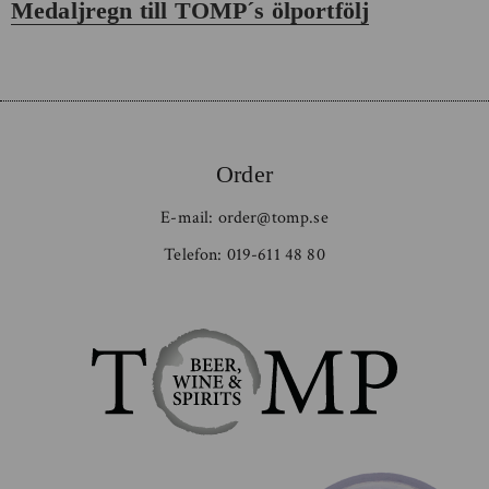
Nästa
Medaljregn till TOMP´s ölportfölj
inlägg:
Order
E-mail:
order@tomp.se
Telefon:
019-611 48 80