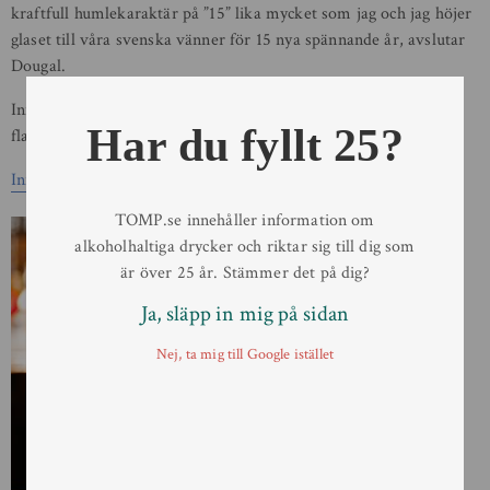
kraftfull humlekaraktär på ”15” lika mycket som jag och jag höjer
glaset till våra svenska vänner för 15 nya spännande år, avslutar
Dougal.
Innis & Gunn ”15” släpps i en begränsad upplaga om 35 000
Har du fyllt 25?
flaskor på Systembolaget fredagen den 5 oktober
.
Innis & Gunn ”15” på Systembolaget.
TOMP.se innehåller information om
alkoholhaltiga drycker och riktar sig till dig som
är över 25 år. Stämmer det på dig?
Ja, släpp in mig på sidan
Nej, ta mig till Google istället