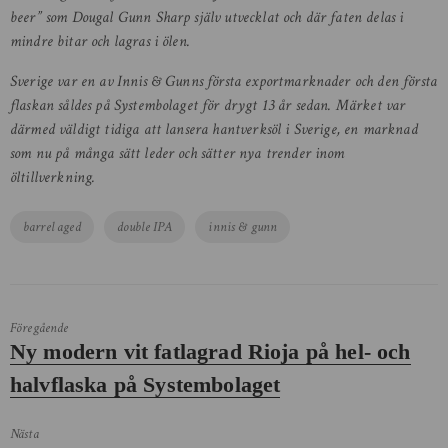
beer” som Dougal Gunn Sharp själv utvecklat och där faten delas i
mindre bitar och lagras i ölen.
Sverige var en av Innis & Gunns första exportmarknader och den första
flaskan såldes på Systembolaget för drygt 13 år sedan. Märket var
därmed väldigt tidiga att lansera hantverksöl i Sverige, en marknad
som nu på många sätt leder och sätter nya trender inom
öltillverkning.
Tags
barrel aged
double IPA
innis & gunn
Föregående
Föregående
Ny modern vit fatlagrad Rioja på hel- och
inlägg:
halvflaska på Systembolaget
Nästa