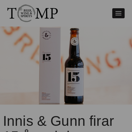
Växla
naviger
Innis & Gunn firar