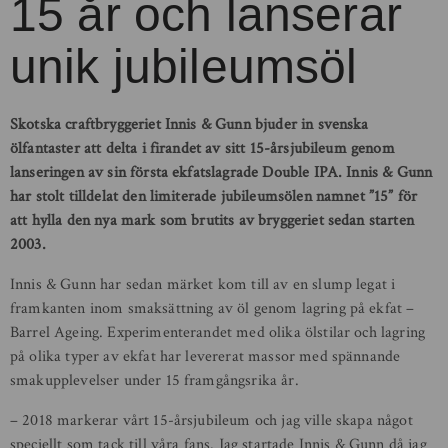
15 år och lanserar
unik jubileumsöl
Skotska craftbryggeriet Innis & Gunn bjuder in svenska
ölfantaster att delta i firandet av sitt 15-årsjubileum genom
lanseringen av sin första ekfatslagrade Double IPA. Innis & Gunn
har stolt tilldelat den limiterade jubileumsölen namnet ”15” för
att hylla den nya mark som brutits av bryggeriet sedan starten
2003.
Innis & Gunn har sedan märket kom till av en slump legat i
framkanten inom smaksättning av öl genom lagring på ekfat –
Barrel Ageing. Experimenterandet med olika ölstilar och lagring
på olika typer av ekfat har levererat massor med spännande
smakupplevelser under 15 framgångsrika år.
– 2018 markerar vårt 15-årsjubileum och jag ville skapa något
speciellt som tack till våra fans. Jag startade Innis & Gunn då jag