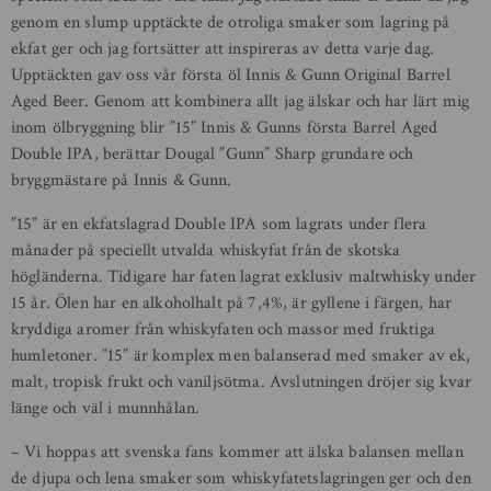
genom en slump upptäckte de otroliga smaker som lagring på
ekfat ger och jag fortsätter att inspireras av detta varje dag.
Upptäckten gav oss vår första öl Innis & Gunn Original Barrel
Aged Beer. Genom att kombinera allt jag älskar och har lärt mig
inom ölbryggning blir ”15” Innis & Gunns första Barrel Aged
Double IPA, berättar Dougal ”Gunn” Sharp grundare och
bryggmästare på Innis & Gunn.
”15” är en ekfatslagrad Double IPA som lagrats under flera
månader på speciellt utvalda whiskyfat från de skotska
högländerna. Tidigare har faten lagrat exklusiv maltwhisky under
15 år. Ölen har en alkoholhalt på 7,4%, är gyllene i färgen, har
kryddiga aromer från whiskyfaten och massor med fruktiga
humletoner. ”15” är komplex men balanserad med smaker av ek,
malt, tropisk frukt och vaniljsötma. Avslutningen dröjer sig kvar
länge och väl i munnhålan.
– Vi hoppas att svenska fans kommer att älska balansen mellan
de djupa och lena smaker som whiskyfatetslagringen ger och den