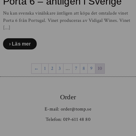
Porta 6 – äntligen i Sverige
Nu kan svenska vinälskare äntligen att köpa det omtalade vinet
Porta 6 från Portugal. Vinet produceras av Vidigal Wines. Vinet
[…]
Läs mer
←
1
2
3
…
7
8
9
10
Order
E-mail:
order@tomp.se
Telefon:
019-611 48 80