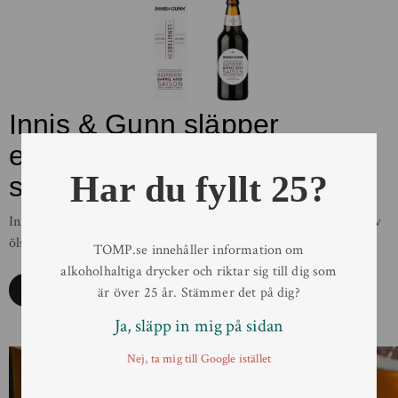
Innis & Gunn släpper
ekfatslagrad saison med
Har du fyllt 25?
smak av hallon.
Innis & Gunn’s nya Latitude & Longitude-serie har inspirerats av
ölstilar från hela världen. Först ut i denna serie är […]
TOMP.se innehåller information om
alkoholhaltiga drycker och riktar sig till dig som
Läs mer
är över 25 år. Stämmer det på dig?
Ja, släpp in mig på sidan
Nej, ta mig till Google istället