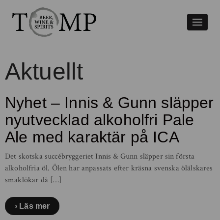
Växla
naviger
Aktuellt
Nyhet – Innis & Gunn släpper
nyutvecklad alkoholfri Pale
Ale med karaktär på ICA
Det skotska succébryggeriet Innis & Gunn släpper sin första
alkoholfria öl. Ölen har anpassats efter kräsna svenska ölälskares
smaklökar då […]
Läs mer