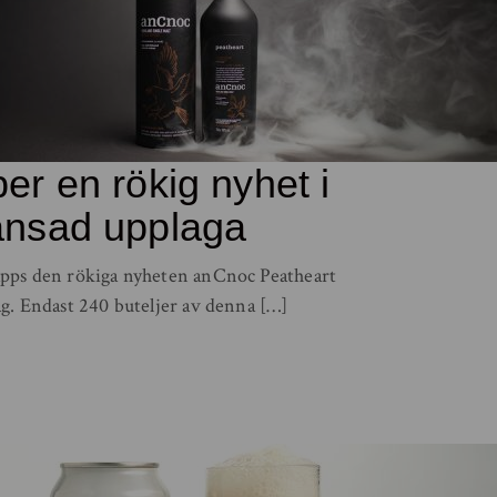
er en rökig nyhet i
änsad upplaga
äpps den rökiga nyheten anCnoc Peatheart
ag. Endast 240 buteljer av denna […]