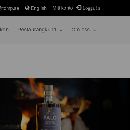
Logga in
Mitt konto
@tomp.se
English
rken
Restaurangkund
Om oss