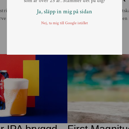
som är över 25 år. Stämmer det på dig?
strikt begränsad upplaga av
Den 11 augusti släpper skotsk
Ja, släpp in mig på sidan
rve på […]
en mycket speciell utgåva, e
Nej, ta mig till Google istället
Läs mer
er IPA bryggd
First Magnit