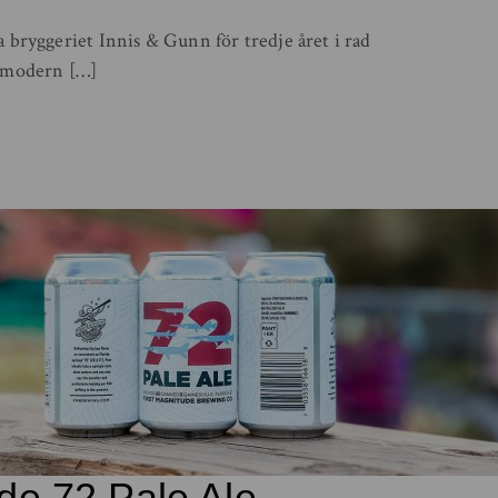
a bryggeriet Innis & Gunn för tredje året i rad
n modern […]
ude 72 Pale Ale