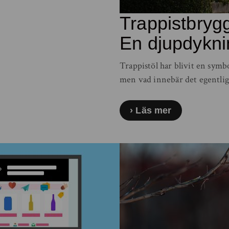
Trappistbryg
En djupdykni
Trappistöl har blivit en symb
men vad innebär det egentlige
Läs mer