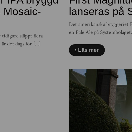
s Mosaic-
lanseras på S
Det amerikanska bryggeriet Fi
en Pale Ale på Systembolaget.
tidigare släppt flera
 är det dags för […]
Läs mer