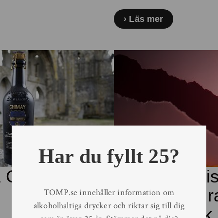
Läs mer
Har du fyllt 25?
 Calvadosfat
Skotska Inni
tredje året i 
TOMP.se innehåller information om
alkoholhaltiga drycker och riktar sig till dig
Cherry Kriek