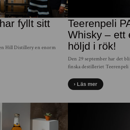
ar fyllt sitt
Teerenpeli P
Whisky – ett e
höljd i rök!
n Hill Distillery en enorm
Den 29 september har det bliv
finska destilleriet Teerenpel
Läs mer