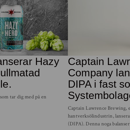
anserar Hazy
Captain Law
ullmatad
Company lan
le.
DIPA i fast s
Systembolag
som tar dig med på en
Captain Lawrence Brewing, e
hantverksölindustrin, lanser
(DIPA). Denna noga balanser