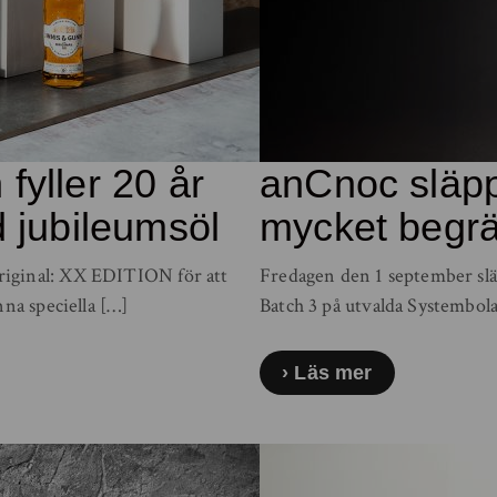
fyller 20 år
anCnoc släpp
d jubileumsöl
mycket begr
riginal: XX EDITION för att
Fredagen den 1 september sl
nna speciella […]
Batch 3 på utvalda Systembol
Läs mer