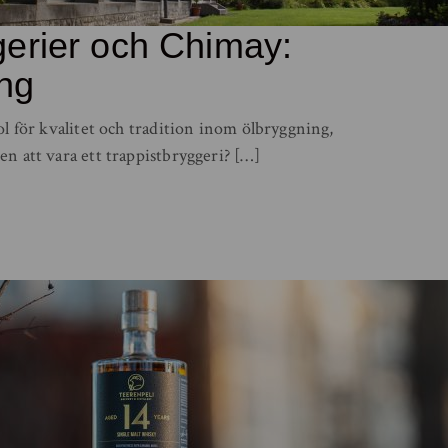
gerier och Chimay:
ng
ol för kvalitet och tradition inom ölbryggning,
n att vara ett trappistbryggeri? […]