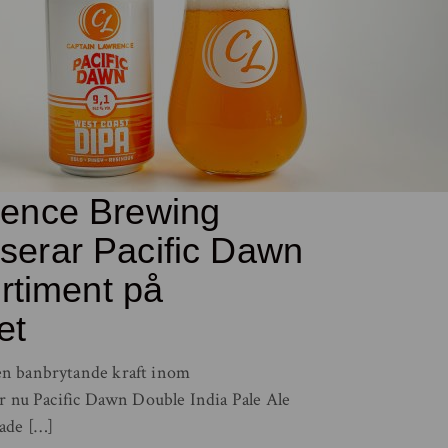
rence Brewing
serar Pacific Dawn
ortiment på
et
n banbrytande kraft inom
ar nu Pacific Dawn Double India Pale Ale
ade […]