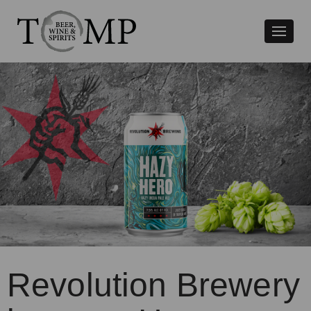
Växla
naviger
Revolution Brewery