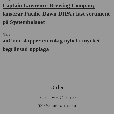
Föregående
Captain Lawrence Brewing Company
inlägg:
lanserar Pacific Dawn DIPA i fast sortiment
på Systembolaget
Nästa
Nästa
anCnoc släpper en rökig nyhet i mycket
inlägg:
begränsad upplaga
Order
E-mail:
order@tomp.se
Telefon:
019-611 48 80