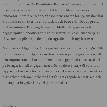
revolutionerande. På Revolution Brewery är man stolta över vad
man har åstadkommit på kort tid för att bli en ledare och
innovatör inom branschen. Öldrickarnas föränderliga smaker har
krävt större smaker, mer variation och bättre öl. Det är precis
vad Revolution Brewing levererar. Mellan bryggeriet och
bryggeripuben producerar man dussintals olika ölstilar varje år.
IPA, porter, pilsner, pale ale, fatlagrade öl och mycket mer.
Man kan verkligen förstå bryggeriets kärlek till det man gör. Allt
från de vackra detaljerna i mahognybaren på bryggeripuben, till
den imponerande skönheten hos de åtta gigantiska jäsningskärl
på bryggeriet, till engagemanget för kvalitet i varje öl som man
tappar på burkar eller fat. Revolution Brewery tror på värdet av
hårt arbete och man arbetar hårt för att erbjuda fantastiska och
tillgängliga brygder för vanliga människor.
Föregående