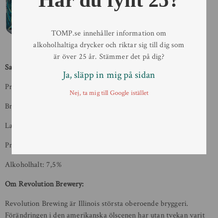
Har du fyllt 25?
TOMP.se innehåller information om
alkoholhaltiga drycker och riktar sig till dig som
är över 25 år. Stämmer det på dig?
Sammanfattning:
Ja, släpp in mig på sidan
Produkt: Hazy Hero DIPA
Nej, ta mig till Google istället
Bryggeri: Revolution Brewery
Lanseringsdatum: 25 augusti
Pris: 29,90 kr (för en 355 ml förpackning)
Alkoholhalt: 7,5%
Om Revolution Brewery:
Revolution Brewing är Illinois största oberoende bryggeri.
Förändringen i den amerikanska ölscenen har utan tvekan varit