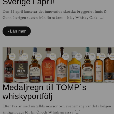
Sverige i april!
Den 22 april lanserar det innovativa skotska bryggeriet Innis &
Gunn återigen succén från förra året – Islay Whisky Cask […]
Läs mer
Medaljregn till TOMP´s
whiskyportfölj
Efter två år med inställda mässor och evenemang var det i helgen
äntligen dags för En Öl och Whiskymässa i […]