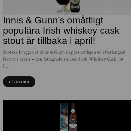
Innis & Gunn’s omåttligt
populära Irish whiskey cask
stout är tillbaka i april!
Skotska bryggeriet Innis & Gunn släpper äntligen en efterlängtad
favorit i repris – den fatlagrade stouten Irish Whiskey Cask. 38
[…]
Läs mer