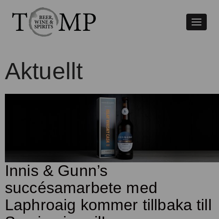
Växla
naviger
Aktuellt
Innis & Gunn’s
succésamarbete med
Laphroaig kommer tillbaka till