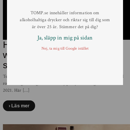
TOMP.se innehåller information om
alkoholhaltiga drycker och riktar sig till dig som
är över 25 år. Stämmer det på dig?
Ja, släpp in mig på sidan
Hiiden Hirvi – finsk
Nej, ta mig till Google istället
whiskymystik och en väldigt
stökig älg
Teerenpeli Distillery släpper den andra whiskyn i sin trilogi med
romfatslagrad single malt whisky på Systembolaget den 19/11
2021. Här […]
Läs mer