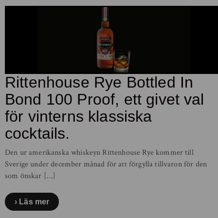
Rittenhouse Rye Bottled In
Bond 100 Proof, ett givet val
för vinterns klassiska
cocktails.
Den ur amerikanska whiskeyn Rittenhouse Rye kommer till
Sverige under december månad för att förgylla tillvaron för den
som önskar […]
Läs mer