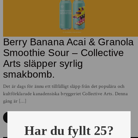
Berry Banana Acai & Granola
Smoothie Sour – Collective
Arts släpper syrlig
smakbomb.
Det är dags för ännu ett tillfälligt släpp från det populära och
kultförklarade kanadensiska bryggeriet Collective Arts. Denna
gång är […]
Läs mer
Har du fyllt 25?