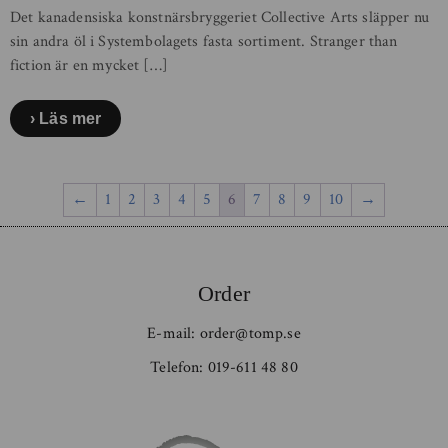
Det kanadensiska konstnärsbryggeriet Collective Arts släpper nu
sin andra öl i Systembolagets fasta sortiment. Stranger than
fiction är en mycket […]
Läs mer
←
1
2
3
4
5
6
7
8
9
10
→
Order
E-mail:
order@tomp.se
Telefon:
019-611 48 80