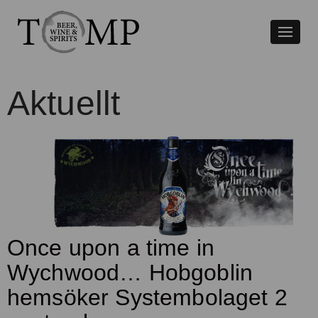
Växla
naviger
Aktuellt
Once upon a time in
Wychwood… Hobgoblin
hemsöker Systembolaget 2