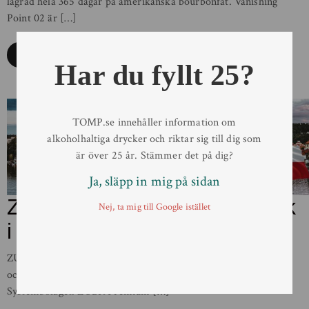
lagrad hela 365 dagar på amerikanska bourbonfat. Vanishing
Point 02 är […]
Läs mer
Har du fyllt 25?
TOMP.se innehåller information om
alkoholhaltiga drycker och riktar sig till dig som
är över 25 år. Stämmer det på dig?
Ja, släpp in mig på sidan
ZUBR Premium – bästa tjeck
Nej, ta mig till Google istället
i stort blindtest.
ZUBR Premium lanserades på Systembolaget den 1 september
och är den mest prisvärda tjecken på halvlitersflaska på
Systembolaget. ZUBR Premium […]