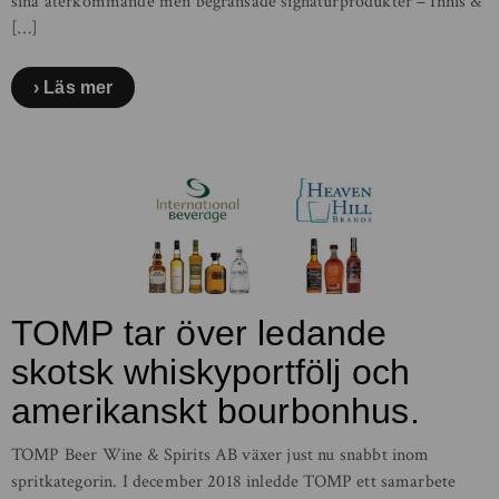
sina återkommande men begränsade signaturprodukter – Innis &
[…]
Läs mer
TOMP tar över ledande
skotsk whiskyportfölj och
amerikanskt bourbonhus.
TOMP Beer Wine & Spirits AB växer just nu snabbt inom
spritkategorin. I december 2018 inledde TOMP ett samarbete