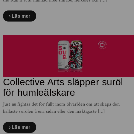
the Run IPA är humlad med simcoe, hercules och […]
Läs mer
Collective Arts släpper suröl
för humleälskare
Just nu fightas det för fullt inom ölvärlden om att skapa den
ballaste surölen å ena sidan eller den mäktigaste […]
Läs mer