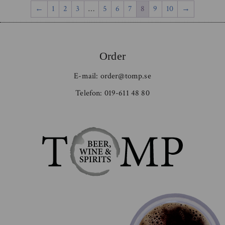
←
1
2
3
…
5
6
7
8
9
10
→
Order
E-mail:
order@tomp.se
Telefon:
019-611 48 80