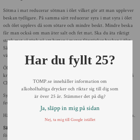
Sötma i mat reducerar sötman i ölet vilket gör att man upplever
beskan tydligare. På samma sätt reducerar syra i mat syra i ölet
och ölet upplevs då som sötare och mindre beskt. Mindre beska
får man också om man äter salt och fet mat. Ska du äta riktigt
stark mat så tänk på att hettan i maten förstärker beskan i ölet.
Så ska du bjuda dina vänner på en het asiatisk rätt tänk på att
välja ett öl med mindre beska.
Har du fyllt 25?
Öl med en tydlig sötma passar utmärkt till ostar, choklad eller
kraftiga rätter som till exempel julbordet. Prova till exempel Blå
TOMP.se innehåller information om
Chimay tillsammans med ostbrickan.
alkoholhaltiga drycker och riktar sig till dig som
Syrliga öl, såsom geuze, berliner weisse, passar bra till lite mer
är över 25 år. Stämmer det på dig?
feta rätter och fisk- och skaldjursrätter.
Ja, släpp in mig på sidan
Här kommer några tips på hur mat och dryck påverkar varandra.
Nej, ta mig till Google istället
Sälta i maten
= beskan i ölet upplevs mindre. Tycker du ölen är
för besk? Prova att salta lite på maten.