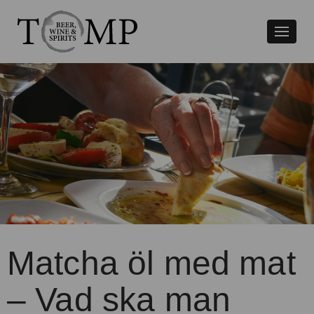
Växla
naviger
Matcha öl med mat
– Vad ska man