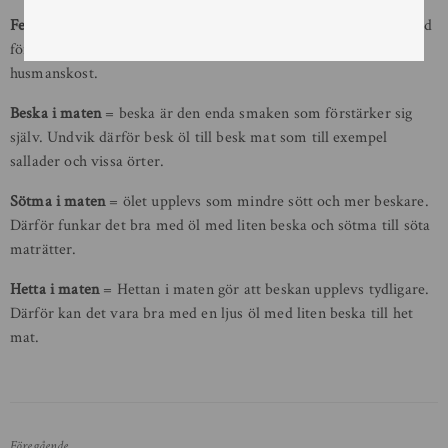
Fett i maten
= beskan i ölet upplevs mindre. Var därför inte rädd
för att dricka öl med mycket beska till fetare rätter såsom
husmanskost.
Beska i maten
= beska är den enda smaken som förstärker sig
själv. Undvik därför besk öl till besk mat som till exempel
sallader och vissa örter.
Sötma i maten
= ölet upplevs som mindre sött och mer beskare.
Därför funkar det bra med öl med liten beska och sötma till söta
maträtter.
Hetta i maten
= Hettan i maten gör att beskan upplevs tydligare.
Därför kan det vara bra med en ljus öl med liten beska till het
mat.
Föregående