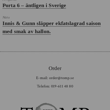
Föregående
Porta 6 – äntligen i Sverige
inlägg:
Nästa
Nästa
Innis & Gunn släpper ekfatslagrad saison
inlägg:
med smak av hallon.
Order
E-mail:
order@tomp.se
Telefon:
019-611 48 80