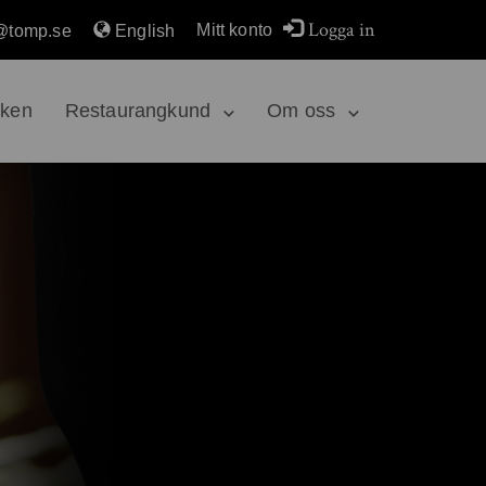
Logga in
Mitt konto
@tomp.se
English
rken
Restaurangkund
Om oss