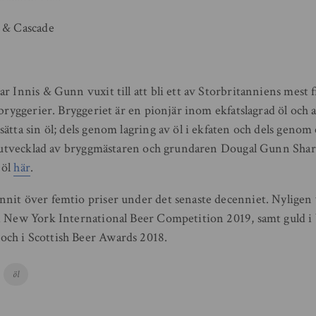
 & Cascade
r Innis & Gunn vuxit till att bli ett av Storbritanniens mest
 bryggerier. Bryggeriet är en pionjär inom ekfatslagrad öl och
ätta sin öl; dels genom lagring av öl i ekfaten och dels genom 
en utvecklad av bryggmästaren och grundaren Dougal Gunn Shar
 öl
här
.
nit över femtio priser under det senaste decenniet. Nyligen 
i New York International Beer Competition 2019, samt guld i b
ch i Scottish Beer Awards 2018.
öl