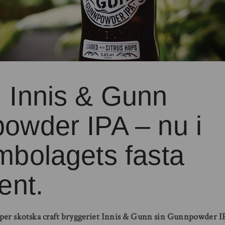
 Innis & Gunn
owder IPA – nu i
mbolagets fasta
ent.
er skotska craft bryggeriet Innis & Gunn sin Gunnpowder IP