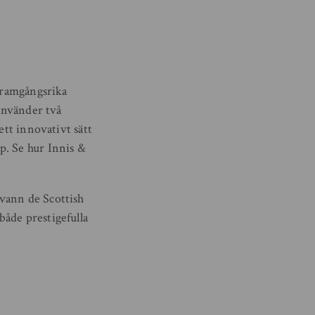
 framgångsrika
 använder två
ett innovativt sätt
p. Se hur Innis &
vann de Scottish
åde prestigefulla