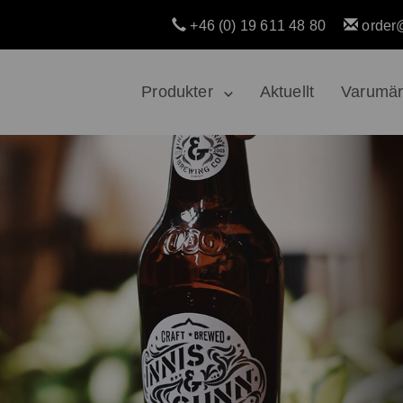
+46 (0) 19 611 48 80
order
Produkter
Aktuellt
Varumä