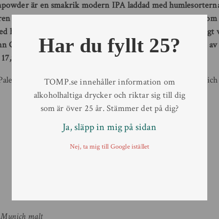
powder är en smakrik modern IPA laddad med humlesorterna
ren och grundaren av Innis & Gunn Dougal Gunn Sharp, som f
ed hjälp av ekfatslagring, har här skapat en IPA som är riktigt 
Har du fyllt 25?
nn Gunnpowder IPA kommer fylla hyllorna på större delen av 
17,90 kr. 33 cl flaska. Nr 127403.
ale Ale malt och Dougal Gunn Sharp har även tillsatt Munich 
TOMP.se innehåller information om
alkoholhaltiga drycker och riktar sig till dig
som är över 25 år. Stämmer det på dig?
Ja, släpp in mig på sidan
Nej, ta mig till Google istället
, Munich malt