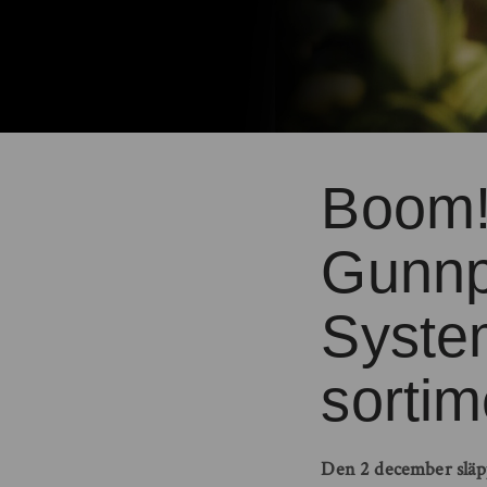
Boom!
Gunnp
Syste
sortim
Den 2 december släpp