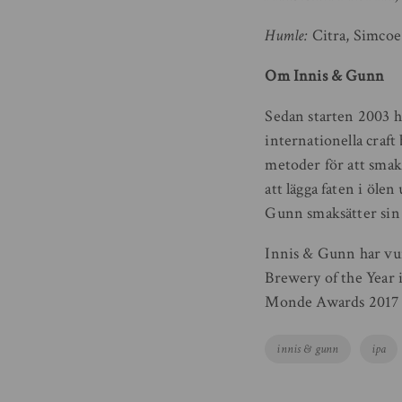
Humle:
Citra, Simcoe
Om Innis & Gunn
Sedan starten 2003 ha
internationella craft
metoder för att smaks
att lägga faten i öl
Gunn smaksätter sin
Innis & Gunn har vun
Brewery of the Year 
Monde Awards 2017 o
Tags
innis & gunn
ipa