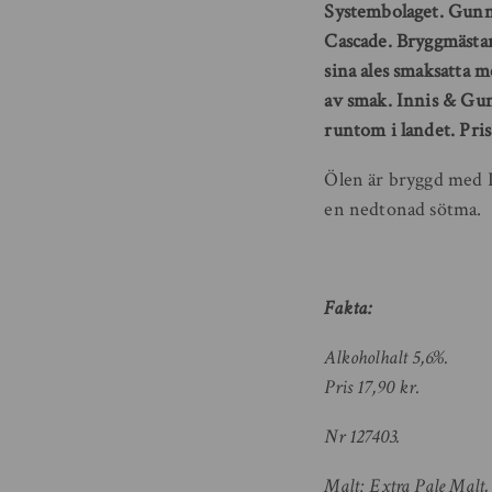
Systembolaget. Gunn
Cascade. Bryggmästa
sina ales smaksatta m
av smak. Innis & Gu
runtom i landet. Pris 
Ölen är bryggd med P
en nedtonad sötma.
Fakta:
Alkoholhalt 5,6%.
Pris 17,90 kr.
Nr 127403.
Malt: Extra Pale Malt