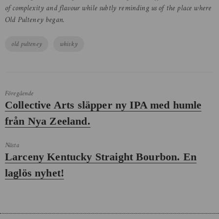
of complexity and flavour while subtly reminding us of the place where
Old Pulteney began.
Tags
old pulteney
whisky
Föregående
Föregående
Collective Arts släpper ny IPA med humle
inlägg:
från Nya Zeeland.
Nästa
Nästa
Larceny Kentucky Straight Bourbon. En
inlägg:
laglös nyhet!