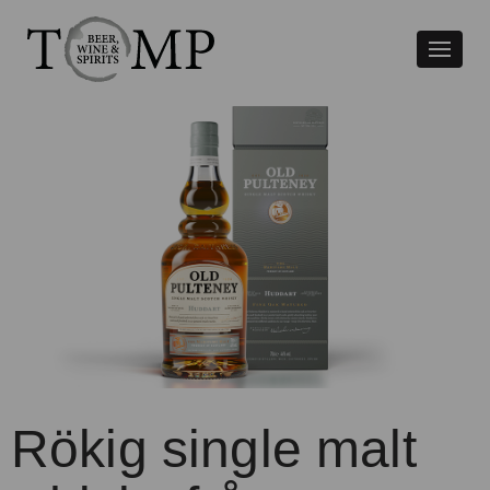
Växla
naviger
Rökig single malt