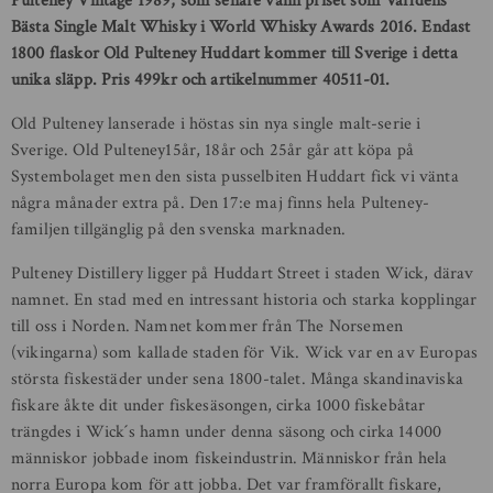
Pulteney Vintage 1989, som senare vann priset som Världens
Bästa Single Malt Whisky i World Whisky Awards 2016. Endast
1800 flaskor Old Pulteney Huddart kommer till Sverige i detta
unika släpp. Pris 499kr och artikelnummer 40511-01.
Old Pulteney lanserade i höstas sin nya single malt-serie i
Sverige. Old Pulteney15år, 18år och 25år går att köpa på
Systembolaget men den sista pusselbiten Huddart fick vi vänta
några månader extra på. Den 17:e maj finns hela Pulteney-
familjen tillgänglig på den svenska marknaden.
Pulteney Distillery ligger på Huddart Street i staden Wick, därav
namnet. En stad med en intressant historia och starka kopplingar
till oss i Norden. Namnet kommer från The Norsemen
(vikingarna) som kallade staden för Vik. Wick var en av Europas
största fiskestäder under sena 1800-talet. Många skandinaviska
fiskare åkte dit under fiskesäsongen, cirka 1000 fiskebåtar
trängdes i Wick´s hamn under denna säsong och cirka 14000
människor jobbade inom fiskeindustrin. Människor från hela
norra Europa kom för att jobba. Det var framförallt fiskare,