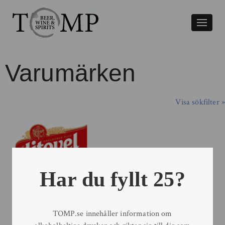
Växla
naviger
Varumärken
Visa sökfilter »
Har du fyllt 25?
←
1
2
3
4
TOMP.se innehåller information om