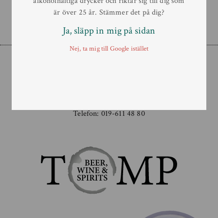
alkoholhaltiga drycker och riktar sig till dig som
är över 25 år. Stämmer det på dig?
Ja, släpp in mig på sidan
Nej, ta mig till Google istället
Order
E-mail:
order@tomp.se
Telefon:
019-611 48 80