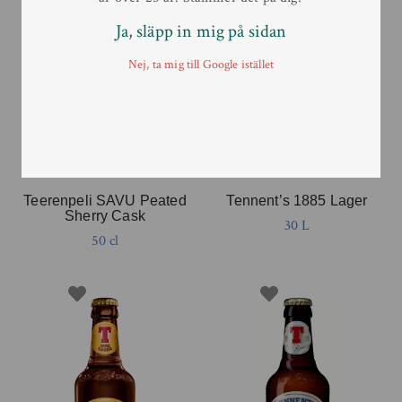
Ja, släpp in mig på sidan
Nej, ta mig till Google istället
Teerenpeli SAVU Peated
Tennent’s 1885 Lager
Sherry Cask
30 L
50 cl