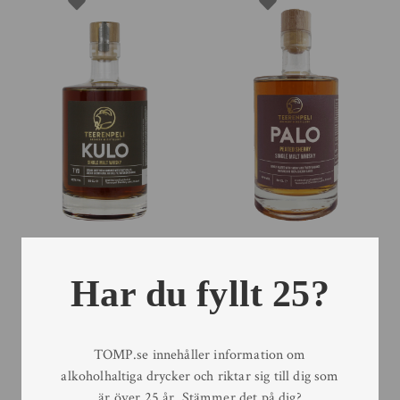
Teerenpeli KULO 7 YO
Teerenpeli PALO Peated
Sherry Cask
Sherry Cask
Har du fyllt 25?
50 cl
50 cl
TOMP.se innehåller information om
alkoholhaltiga drycker och riktar sig till dig som
är över 25 år. Stämmer det på dig?