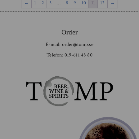
←
1
2
3
…
8
9
10
11
12
→
Order
E-mail:
order@tomp.se
Telefon:
019-611 48 80