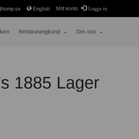
Logga in
Mitt konto
@tomp.se
English
rken
Restaurangkund
Om oss
’s 1885 Lager