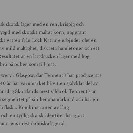
isk skotsk lager med en ren, krispig och
ryggd med skotskt mältat korn, noggrant
skt vatten från Loch Katrine erbjuder ölet en
v mild maltighet, diskreta humletoner och ett
Resultatet är en lättdrucken lager med hög
 bra på puben som till mat.
ewery i Glasgow, där Tennent’s har producerats
0 år har varumärket blivit en självklar del av
r idag Skottlands mest sålda öl. Tennent’s är
ersegmentet på sin hemmamarknad och har en
och flaska. Kombinationen av lång
 och en tydlig skotsk identitet har gjort
tanniens mest ikoniska lageröl.