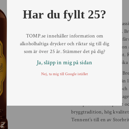
Typ av behållare
Flaska
Volym
33 cl
Har du fyllt 25?
Antal/kolli
24
Tennent’s Lager är en klass
uppfriskande smakprofil. B
TOMP.se innehåller information om
utvalda humlesorter och fär
alkoholhaltiga drycker och riktar sig till dig
välbalanserad kombination a
som är över 25 år. Stämmer det på dig?
torrt, uppfriskande avslut. 
Ja, släpp in mig på sidan
drinkability som passar lika
Ölet bryggs på Wellpark Br
Nej, ta mig till Google istället
sedan 1885. Under mer än 14
den skotska ölkulturen och ä
marknadsledande inom lag
stark position både på fat 
bryggtradition, hög kvalitet
Tennent’s till en av Storbri