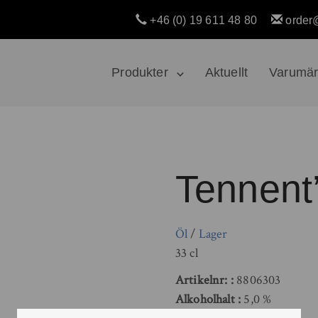
+46 (0) 19 611 48 80
order
Produkter
Aktuellt
Varumä
Tennent
Öl
/
Lager
33 cl
Artikelnr:
8806303
Alkoholhalt
5,0 %