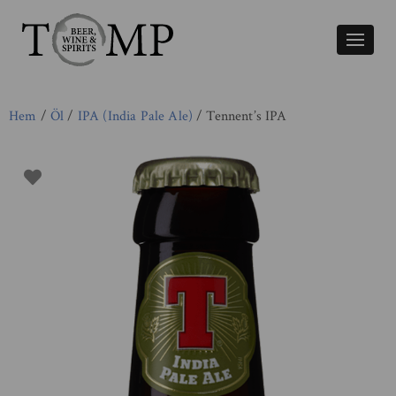
Växla
naviger
Hem
/
Öl
/
IPA (India Pale Ale)
/ Tennent’s IPA