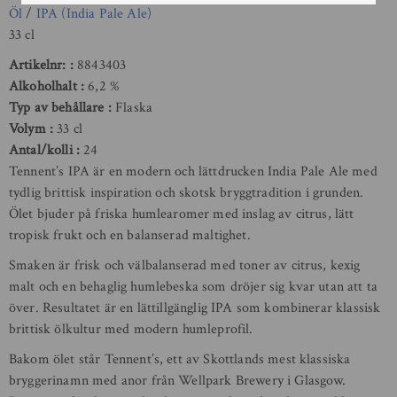
Öl
/
IPA (India Pale Ale)
33 cl
Artikelnr:
8843403
Alkoholhalt
6,2 %
Typ av behållare
Flaska
Volym
33 cl
Antal/kolli
24
Tennent’s IPA är en modern och lättdrucken India Pale Ale med
tydlig brittisk inspiration och skotsk bryggtradition i grunden.
Ölet bjuder på friska humlearomer med inslag av citrus, lätt
tropisk frukt och en balanserad maltighet.
Smaken är frisk och välbalanserad med toner av citrus, kexig
malt och en behaglig humlebeska som dröjer sig kvar utan att ta
över. Resultatet är en lättillgänglig IPA som kombinerar klassisk
brittisk ölkultur med modern humleprofil.
Bakom ölet står Tennent’s, ett av Skottlands mest klassiska
bryggerinamn med anor från Wellpark Brewery i Glasgow.