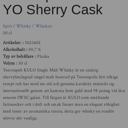
YO Sherry Cask
Sprit
/
Whisky / Whiskey
50 cl
Artikelnr:
5021602
Alkoholhalt
50,7 %
Typ av behållare
Flaska
Volym
50 cl
Teerenpeli KULO Single Malt Whisky är en sjuårig
sherryfatslagrad singel malt baserad på Teerenpelis lätt rökiga
recept och har med sin stil och genuina karaktär utmärkt sig
internationellt genom att kamma hem guld med 98 poäng vid den
senaste IWSC galan. Till färgen är KULO som smältande
farinsocker och i doft och smak finner man en elegant rökighet
med toner av aromatiska russin, detta ger whisky en rondör
utöver det vanliga.