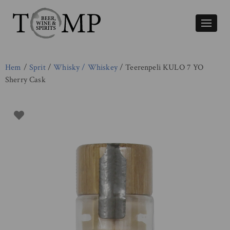
Växla
naviger
Hem
/
Sprit
/
Whisky / Whiskey
/ Teerenpeli KULO 7 YO
Sherry Cask