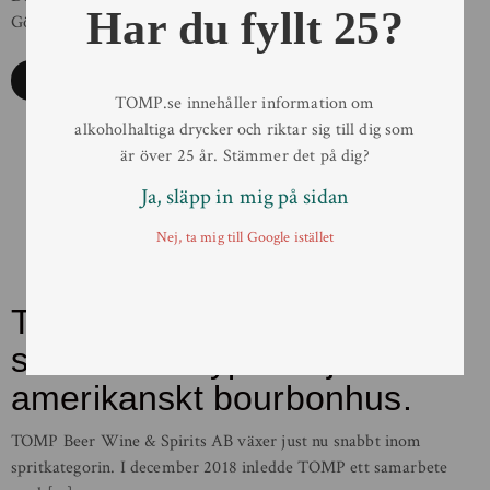
Har du fyllt 25?
Göteborg igen. Men vi värmer upp redan på […]
Läs mer
TOMP.se innehåller information om
alkoholhaltiga drycker och riktar sig till dig som
är över 25 år. Stämmer det på dig?
Ja, släpp in mig på sidan
Nej, ta mig till Google istället
TOMP tar över ledande
skotsk whiskyportfölj och
amerikanskt bourbonhus.
TOMP Beer Wine & Spirits AB växer just nu snabbt inom
spritkategorin. I december 2018 inledde TOMP ett samarbete