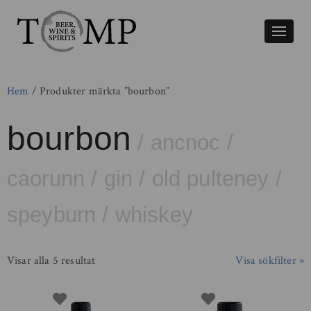
Växla
naviger
Hem
/ Produkter märkta ”bourbon”
bourbon
/
ancnoc
/
caorunn
/
gin
/
old pulteney
/
speyburn
/
whiskey
Visar alla 5 resultat
Visa sökfilter »