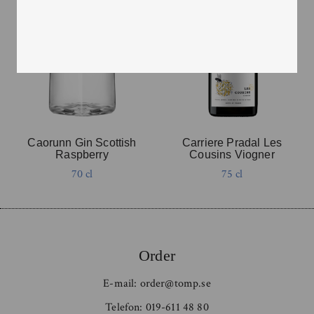
Caorunn Gin Scottish
Carriere Pradal Les
Raspberry
Cousins Viogner
70 cl
75 cl
Order
E-mail:
order@tomp.se
Telefon:
019-611 48 80