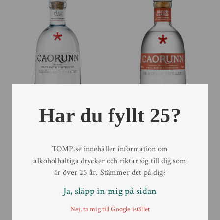
Har du fyllt 25?
Caorunn Gin
Caorunn Gin Blood
Orange
70 cl
TOMP.se innehåller information om
70 cl
alkoholhaltiga drycker och riktar sig till dig som
är över 25 år. Stämmer det på dig?
Ja, släpp in mig på sidan
Nej, ta mig till Google istället