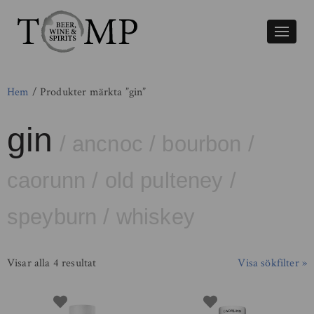
Växla
naviger
Hem
/ Produkter märkta ”gin”
gin
/
ancnoc
/
bourbon
/
caorunn
/
old pulteney
/
speyburn
/
whiskey
Visar alla 4 resultat
Visa sökfilter »