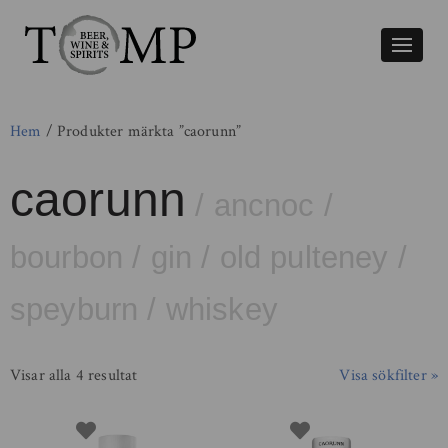
Växla
naviger
Hem
/ Produkter märkta ”caorunn”
caorunn
/
ancnoc
/
bourbon
/
gin
/
old pulteney
/
speyburn
/
whiskey
Visar alla 4 resultat
Visa sökfilter »