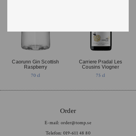
Caorunn Gin Scottish
Carriere Pradal Les
Raspberry
Cousins Viogner
70 cl
75 cl
Order
E-mail:
order@tomp.se
Telefon:
019-611 48 80