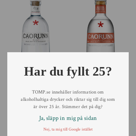
Har du fyllt 25?
Caorunn Gin
Caorunn Gin Blood
Orange
70 cl
TOMP.se innehåller information om
70 cl
alkoholhaltiga drycker och riktar sig till dig som
är över 25 år. Stämmer det på dig?
Ja, släpp in mig på sidan
Nej, ta mig till Google istället