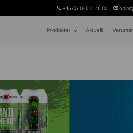
+46 (0) 19 611 48 80
order
Produkter
Aktuellt
Varumä