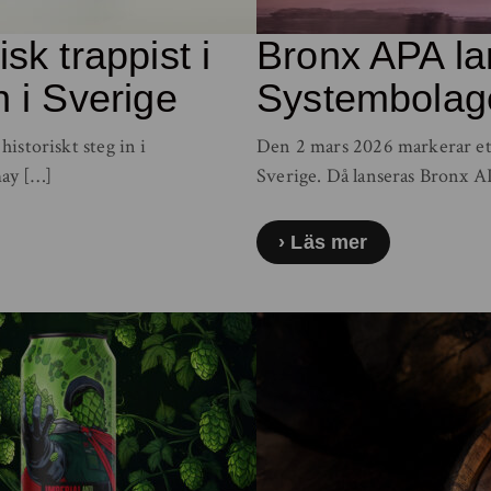
sk trappist i
Bronx APA la
n i Sverige
Systembolage
historiskt steg in i
Den 2 mars 2026 markerar ett
ay […]
Sverige. Då lanseras Bronx A
Läs mer