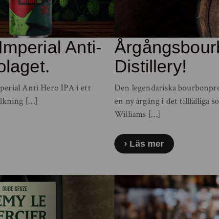
mperial Anti-
Årgångsbourb
olaget.
Distillery!
erial Anti Hero IPA i ett
Den legendariska bourbonpro
tolkning […]
en ny årgång i det tillfällig
Williams […]
Läs mer