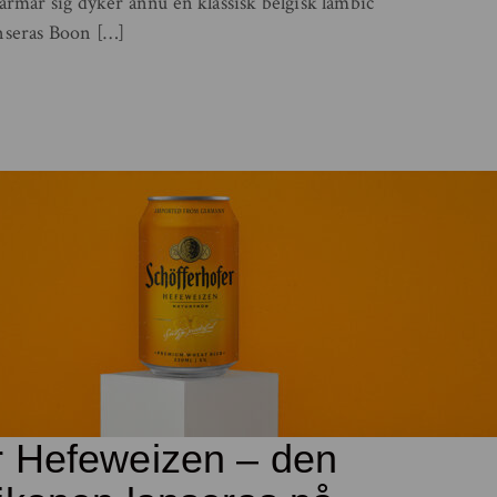
 närmar sig dyker ännu en klassisk belgisk lambic
anseras Boon […]
r Hefeweizen – den