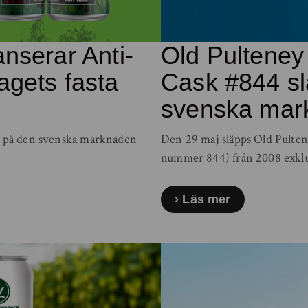
nserar Anti-
Old Pulteney
agets fasta
Cask #844 slä
svenska mar
iv på den svenska marknaden
Den 29 maj släpps Old Pulten
nummer 844) från 2008 exklu
Läs mer