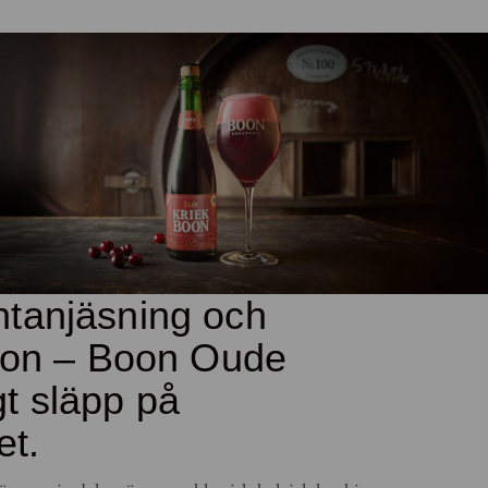
ntanjäsning och
tion – Boon Oude
ligt släpp på
et.