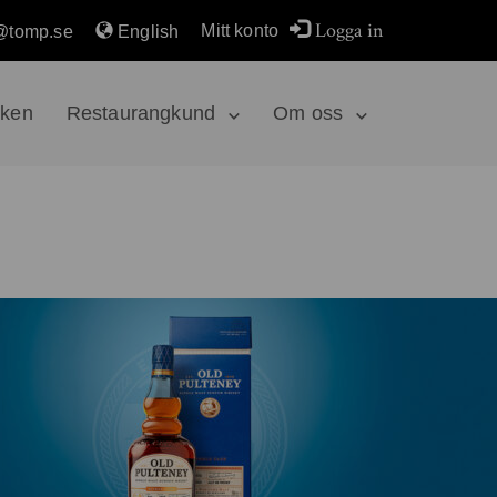
Logga in
Mitt konto
@tomp.se
English
rken
Restaurangkund
Om oss