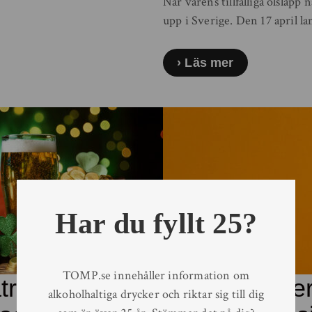
När vårens tillfälliga ölsläpp
upp i Sverige. Den 17 april l
Läs mer
Har du fyllt 25?
TOMP.se innehåller information om
trick’s Day i
Schöfferhofe
alkoholhaltiga drycker och riktar sig till dig