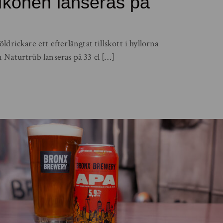
sikonen lanseras på
drickare ett efterlängtat tillskott i hyllorna
 Naturtrüb lanseras på 33 cl […]