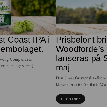
 Coast IPA i
Prisbelönt bri
ystembolaget.
Woodforde’s
lanseras på 
ewing Company sin
maj.
 tillfälligt släpp […]
Den 8 maj får svenska ölkons
klassisk brittisk ölstil när 
Läs mer