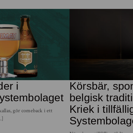
er i
Körsbär, spo
Systembolaget
belgisk tradi
Kriek i tillfäl
llas, gör comeback i ett
Systembolag
…]