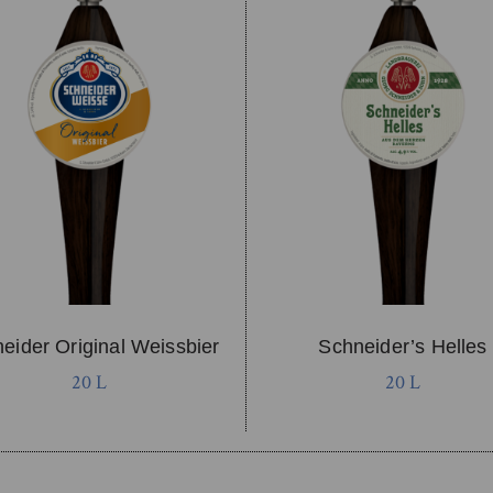
eider Original Weissbier
Schneider’s Helles
20 L
20 L