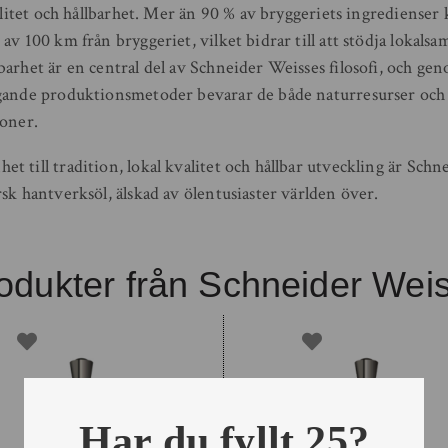
valitet och hållbarhet. Mer än 90 % av bryggeriets ingrediense
av 100 km från bryggeriet, vilket bidrar till att stödja lokals
arhet är en central del av Schneider Weisses filosofi, och gen
gande produktionsmetoder bevarar de både naturresurser och
ioner.
 till tradition, lokal kvalitet och hållbar utveckling är Sch
sk hantverksöl, älskad av ölentusiaster världen över.
odukter från Schneider Wei
Har du fyllt 25?