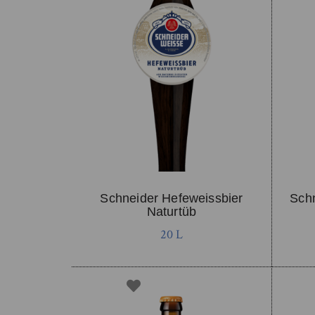
Schneider Hefeweissbier
Sch
Naturtüb
20 L