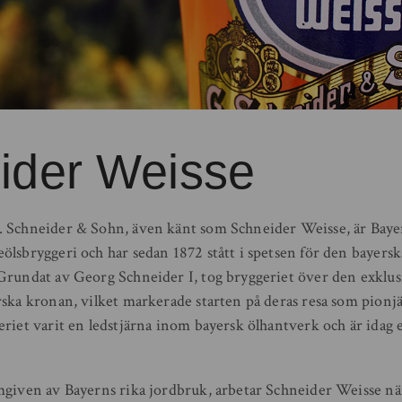
ider Weisse
 Schneider & Sohn, även känt som Schneider Weisse, är Bayer
ölsbryggeri och har sedan 1872 stått i spetsen för den bayersk
Grundat av Georg Schneider I, tog bryggeriet över den exklusi
rska kronan, vilket markerade starten på deras resa som pionj
riet varit en ledstjärna inom bayersk ölhantverk och är idag e
mgiven av Bayerns rika jordbruk, arbetar Schneider Weisse nä