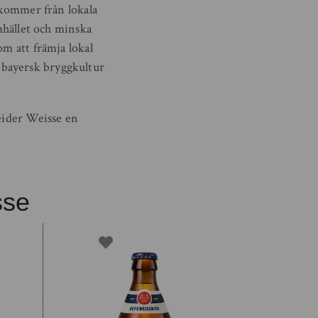
r kommer från lokala
amhället och minska
om att främja lokal
 bayersk bryggkultur
neider Weisse en
sse