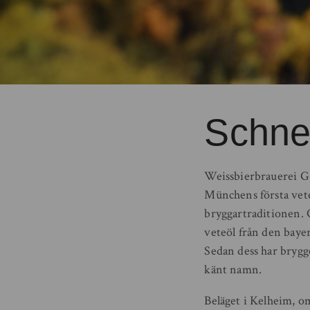
Schne
Weissbierbrauerei G.
Münchens första vete
bryggartraditionen. 
veteöl från den baye
Sedan dess har brygge
känt namn.
Beläget i Kelheim, o