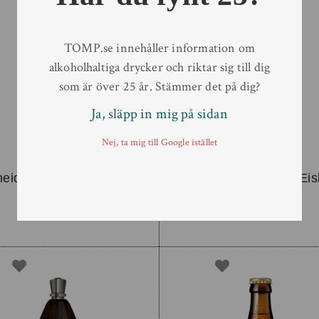
TOMP.se innehåller information om
alkoholhaltiga drycker och riktar sig till dig
som är över 25 år. Stämmer det på dig?
Ja, släpp in mig på sidan
Nej, ta mig till Google istället
eider Weisse Love Beer
Schneider Aventinus Ei
20 L
20 L