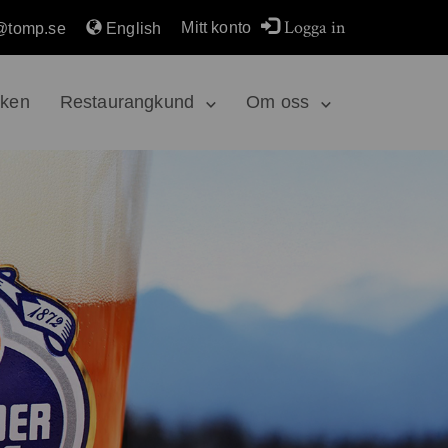
Logga in
Mitt konto
@tomp.se
English
rken
Restaurangkund
Om oss