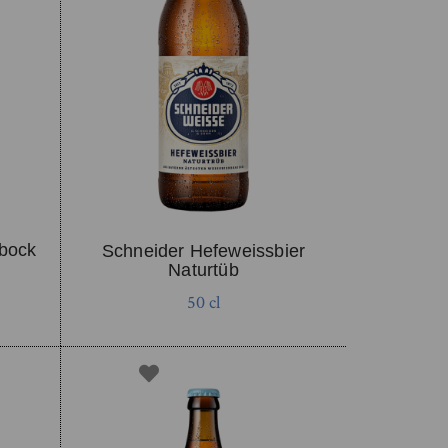
sbock
Schneider Hefeweissbier
Naturtüb
50 cl