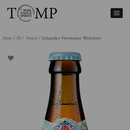
Växla
naviger
Hem
/
Öl
/
Veteöl
/ Schneider Festweisse Weissbier