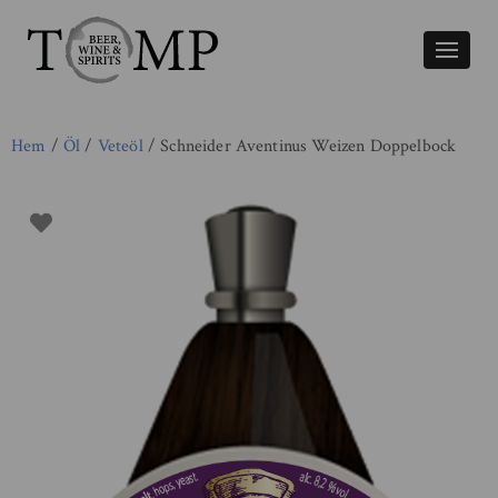
Växla
naviger
Hem
/
Öl
/
Veteöl
/ Schneider Aventinus Weizen Doppelbock