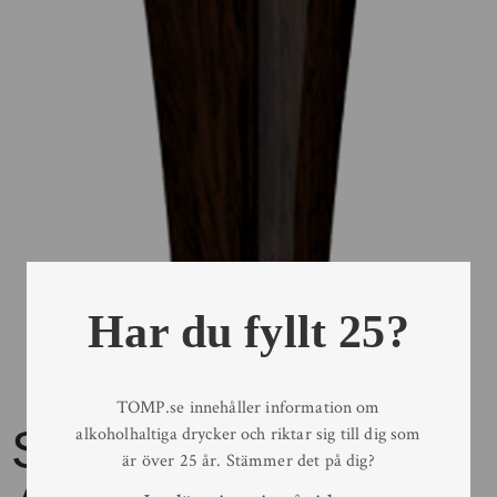
Har du fyllt 25?
TOMP.se innehåller information om
Schneider
alkoholhaltiga drycker och riktar sig till dig som
är över 25 år. Stämmer det på dig?