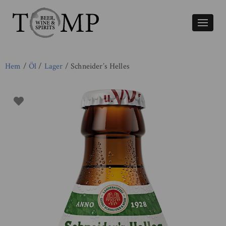
Växla
naviger
Hem
/
Öl
/
Lager
/ Schneider’s Helles