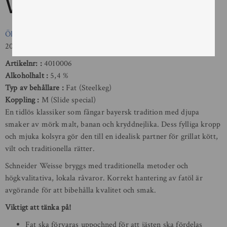
Weissbier
Öl
/
Veteöl
/
Weissbier
20 L
Artikelnr:
4010006
Alkoholhalt
5,4 %
Typ av behållare
Fat (Steelkeg)
Koppling
M (Slide special)
En tidlös klassiker som fångar bayersk tradition med djupa
smaker av mörk malt, banan och kryddnejlika. Dess fylliga kropp
och mjuka kolsyra gör den till en idealisk partner för grillat kött,
vilt och traditionella rätter.
Schneider Weisse bryggs med traditionella metoder och
högkvalitativa, lokala råvaror. Korrekt hantering av fatöl är
avgörande för att bibehålla kvalitet och smak.
Viktigt att tänka på!
Fat ska förvaras uppochned för att jästen ska fördelas