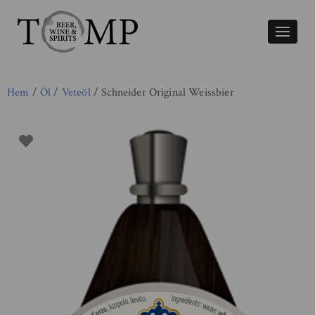
Växla
naviger
Hem
/
Öl
/
Veteöl
/ Schneider Original Weissbier