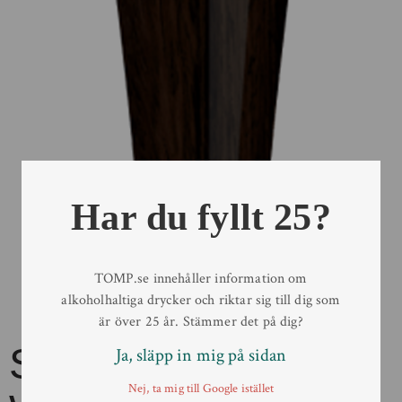
Har du fyllt 25?
TOMP.se innehåller information om
alkoholhaltiga drycker och riktar sig till dig som
är över 25 år. Stämmer det på dig?
Schneider Original
Ja, släpp in mig på sidan
Nej, ta mig till Google istället