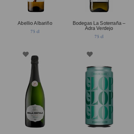
Abellio Albariño
Bodegas La Soterraña –
Adra Verdejo
75 cl
75 cl