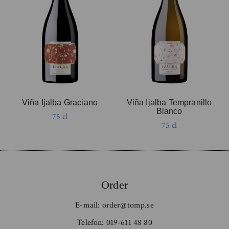
Viña Ijalba Graciano
Viña Ijalba Tempranillo
Blanco
75 cl
75 cl
Order
E-mail:
order@tomp.se
Telefon:
019-611 48 80