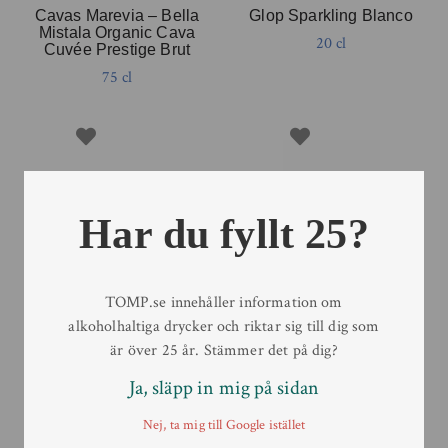
Cavas Marevia – Bella
Glop Sparkling Blanco
Mistala Organic Cava
20 cl
Cuvée Prestige Brut
75 cl
Har du fyllt 25?
TOMP.se innehåller information om
alkoholhaltiga drycker och riktar sig till dig som
är över 25 år. Stämmer det på dig?
Ja, släpp in mig på sidan
Glop Vino Blanco
Glop Vino Rosado
Nej, ta mig till Google istället
25 cl
25 cl