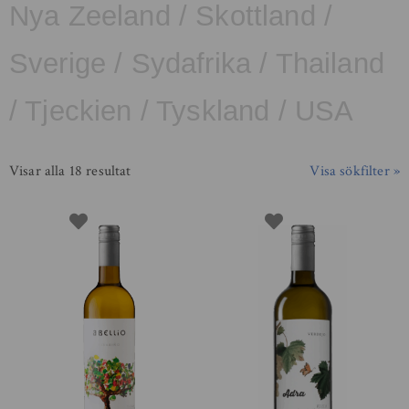
Nya Zeeland
/
Skottland
/
Sverige
/
Sydafrika
/
Thailand
/
Tjeckien
/
Tyskland
/
USA
Visar alla 18 resultat
Visa sökfilter »