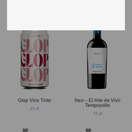
Glop Vino Tinto
Neo – El Arte de Vivir
Tempranillo
25 cl
75 cl