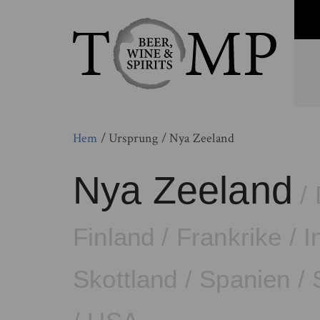
Hem
/ Ursprung / Nya Zeeland
Nya Zeeland
/
Finland
/
Frankrike
/
I
Skottland
/
Spanien
/