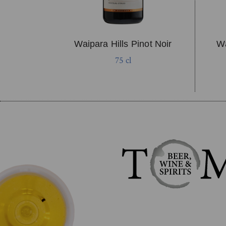
Waipara Hills Pinot Noir
Wa
75 cl