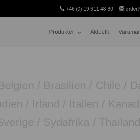
+46 (0) 19 611 48 80
order
Produkter
Aktuellt
Varumä
Belgien
/
Brasilien
/
Chile
/
D
ndien
/
Irland
/
Italien
/
Kanad
Sverige
/
Sydafrika
/
Thailan