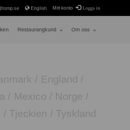
Logga in
Mitt konto
@tomp.se
English
rken
Restaurangkund
Om oss
anmark
/
England
/
a
/
Mexico
/
Norge
/
d
/
Tjeckien
/
Tyskland