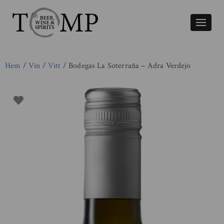
Växla
naviger
Hem
/
Vin
/
Vitt
/ Bodegas La Soterraña – Adra Verdejo