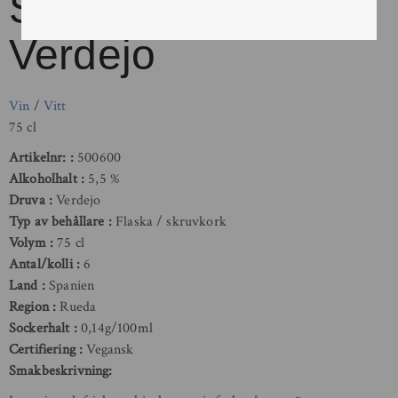
Soterraña – Adra
Verdejo
Vin
/
Vitt
75 cl
Artikelnr:
500600
Alkoholhalt
5,5 %
Druva
Verdejo
Typ av behållare
Flaska / skruvkork
Volym
75 cl
Antal/kolli
6
Land
Spanien
Region
Rueda
Sockerhalt
0,14g/100ml
Certifiering
Vegansk
Smakbeskrivning: