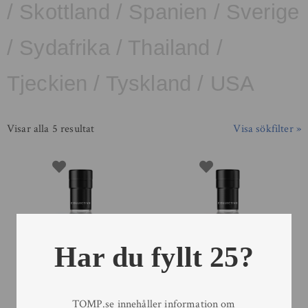
/
Skottland
/
Spanien
/
Sverige
/
Sydafrika
/
Thailand
/
Tjeckien
/
Tyskland
/
USA
Visar alla 5 resultat
Visa sökfilter »
Har du fyllt 25?
TOMP.se innehåller information om