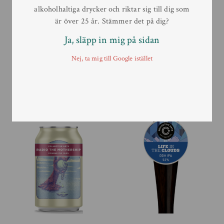
alkoholhaltiga drycker och riktar sig till dig som
är över 25 år. Stämmer det på dig?
Ja, släpp in mig på sidan
Collective Arts – Gin
Collective Arts – Gin
Lavender & Juniper
Rhubarb & Hibiscus
Nej, ta mig till Google istället
70 cl
70 cl