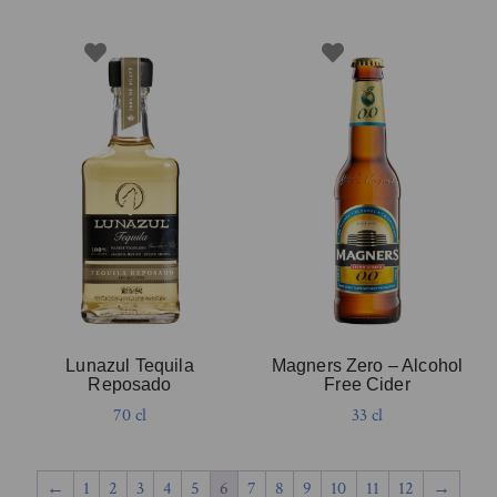
Lunazul Tequila
Magners Zero – Alcohol
Reposado
Free Cider
70 cl
33 cl
←
1
2
3
4
5
6
7
8
9
10
11
12
→