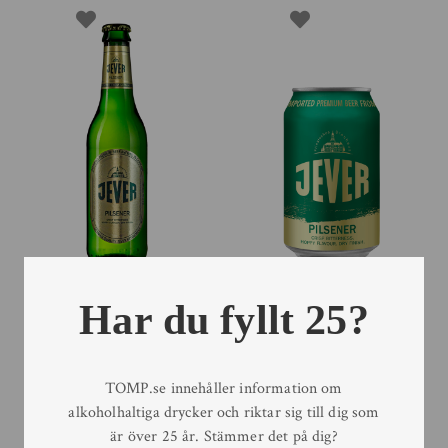
Jever Pilsener 33cl
Jever Pilsener 33cl (burk)
Har du fyllt 25?
33 cl
33 cl
TOMP.se innehåller information om
alkoholhaltiga drycker och riktar sig till dig som
är över 25 år. Stämmer det på dig?