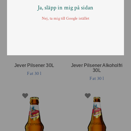
Ja, släpp in mig på sidan
Nej, ta mig till Google istället
Jever Pilsener 30L
Jever Pilsener Alkoholfri
30L
Fat 30 l
Fat 30 l