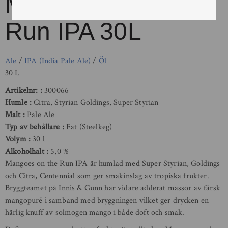
Mangoes On The
Run IPA 30L
Ale
/
IPA (India Pale Ale)
/
Öl
30 L
Artikelnr:
300066
Humle
Citra, Styrian Goldings, Super Styrian
Malt
Pale Ale
Typ av behållare
Fat (Steelkeg)
Volym
30 l
Alkoholhalt
5,0 %
Mangoes on the Run IPA är humlad med
Super Styrian, Goldings
och Citra, Centennial
som ger smakinslag av tropiska frukter.
Bryggteamet på Innis & Gunn har vidare adderat massor av färsk
mangopuré i samband med bryggningen vilket ger drycken en
härlig knuff av solmogen mango i både doft och smak.