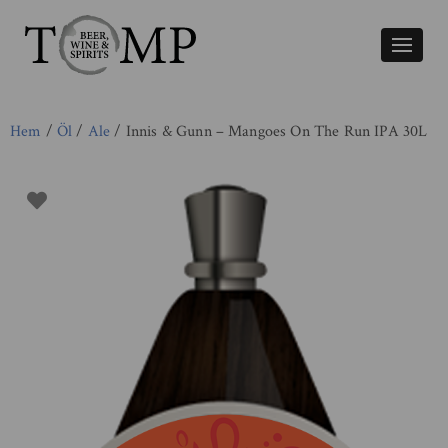
Växla
naviger
Hem
/
Öl
/
Ale
/ Innis & Gunn – Mangoes On The Run IPA 30L