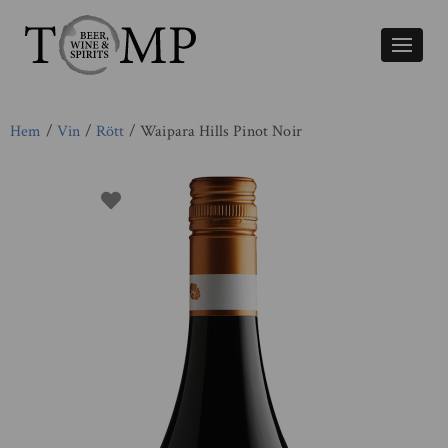
Växla
naviger
Hem
/
Vin
/
Rött
/ Waipara Hills Pinot Noir