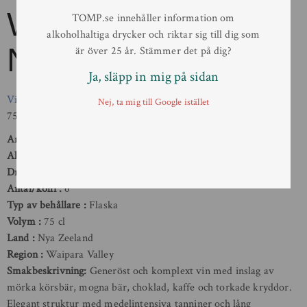
Waipara Hills Pinot
TOMP.se innehåller information om
alkoholhaltiga drycker och riktar sig till dig som
Noir
är över 25 år. Stämmer det på dig?
Ja, släpp in mig på sidan
Vin
/
Rött
Nej, ta mig till Google istället
75 cl
Artikelnr:
7895501
Alkoholhalt
14 %
Druva
Pinot noir
Antal/kolli
6
Typ av behållare
Flaska
Volym
75 cl
Land
Nya Zeeland
Region
Waipara Valley
Smakbeskrivning:
Generöst och komplext vin med inslag av
mörka körsbär, mogna bär, choklad, kaffe och torkade kryddor.
Elegant struktur med medelintensiva tanniner och lång