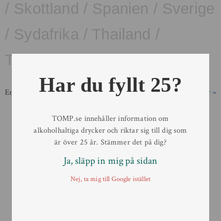
/
Skottland
/
Spanien
/
Sverige
/
Sydafrika
/
Thailand
/
Tjeckien
/
Tyskland
/
USA
Har du fyllt 25?
Endast ett sökresultat
Visa sökfilter »
TOMP.se innehåller information om
alkoholhaltiga drycker och riktar sig till dig som
är över 25 år. Stämmer det på dig?
Ja, släpp in mig på sidan
Nej, ta mig till Google istället