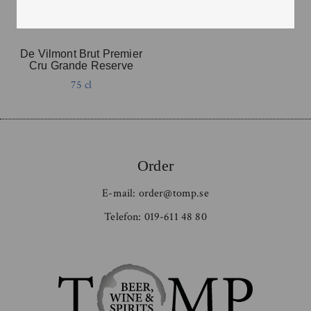
De Vilmont Brut Premier
Cru Grande Reserve
75 cl
Order
E-mail:
order@tomp.se
Telefon:
019-611 48 80