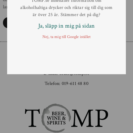
TOMP.se innehåller information om
lanseringen av sin […]
alkoholhaltiga drycker och riktar sig till dig som
är över 25 år. Stämmer det på dig?
Läs mer
Ja, släpp in mig på sidan
Nej, ta mig till Google istället
Order
E-mail:
order@tomp.se
Telefon:
019-611 48 80